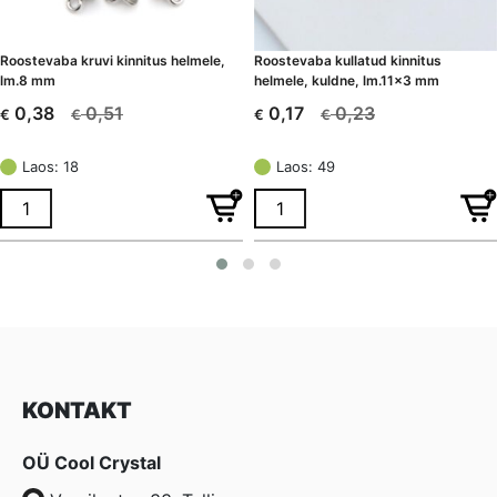
Roostevaba kruvi kinnitus helmele,
Roostevaba kullatud kinnitus
lm.8 mm
helmele, kuldne, lm.11×3 mm
0,51
0,23
0,38
0,17
€
€
€
€
Algne
Current
Algne
Current
hind
price
hind
price
Laos: 18
Laos: 49
oli:
is:
oli:
is:
€ 0,51.
€ 0,38.
€ 0,23.
€ 0,17.
KONTAKT
OÜ Cool Crystal