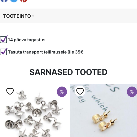
1tk=10
cm,
TOOTEINFO
nat.valge
kogus
Tootekood
20747
14 päeva tagastus
Värvus
Valge
Tasuta transport tellimusele üle 35€
Laius
5 mm
Tüüp
kork
SARNASED TOOTED
%
%