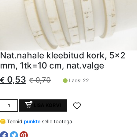
Nat.nahale kleebitud kork, 5×2
mm, 1tk=10 cm, nat.valge
Algne
Current
0,53
€
0,70
€
Laos: 22
hind
price
oli:
is:
Nat.nahale
LISA KORVI
kleebitud
€ 0,70.
€ 0,53.
kork,
Teenid
punkte
selle tootega.
5x2
mm,