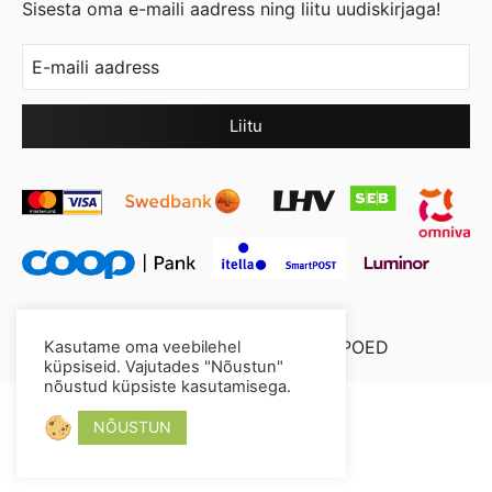
Sisesta oma e-maili aadress ning liitu uudiskirjaga!
© 2026 Cool Crystal OÜ //
XYSUM E-POED
Kasutame oma veebilehel
küpsiseid. Vajutades "Nõustun"
nõustud küpsiste kasutamisega.
NÕUSTUN