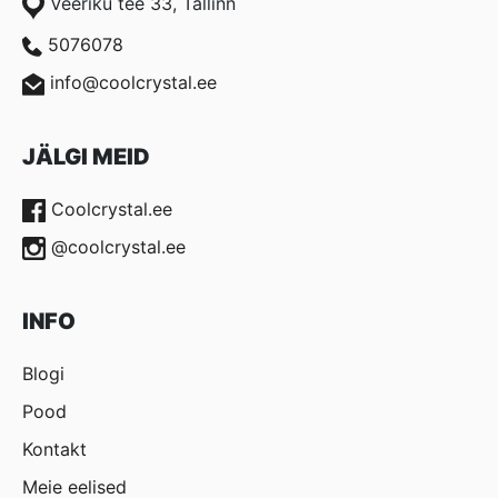
Veeriku tee 33, Tallinn
5076078
info@coolcrystal.ee
JÄLGI MEID
Coolcrystal.ee
@coolcrystal.ee
INFO
Blogi
Pood
Kontakt
Meie eelised