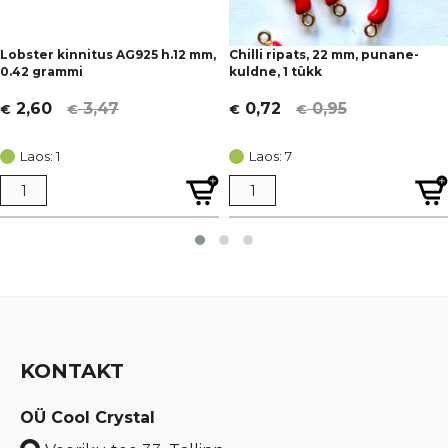
Lobster kinnitus AG925 h.12 mm,
Chilli ripats, 22 mm, punane-
0.42 grammi
kuldne, 1 tükk
3,47
0,95
2,60
0,72
€
€
€
€
Algne
Current
Algne
Current
hind
price
hind
price
Laos: 1
Laos: 7
oli:
is:
oli:
is:
€ 3,47.
€ 2,60.
€ 0,95.
€ 0,72.
KONTAKT
OÜ Cool Crystal