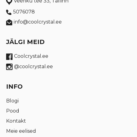
Veeriku tee 33, Tallinn
5076078
info@coolcrystal.ee
JÄLGI MEID
Coolcrystal.ee
@coolcrystal.ee
INFO
Blogi
Pood
Kontakt
Meie eelised