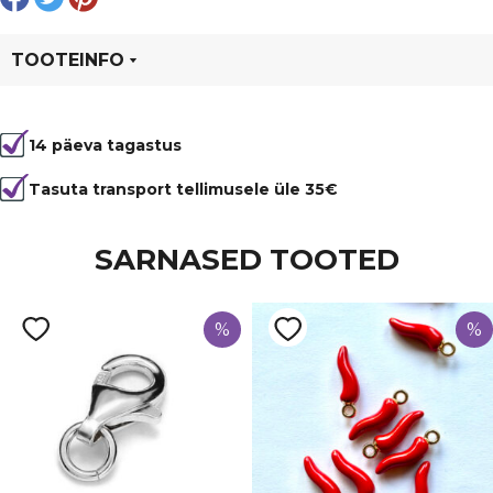
TOOTEINFO
Tootekood
97095
14 päeva tagastus
Värvus
Must
Kuju
lapik
Tasuta transport tellimusele üle 35€
Läbimõõt
16-... mm
SARNASED TOOTED
Tüüp
Laavakivi
%
%