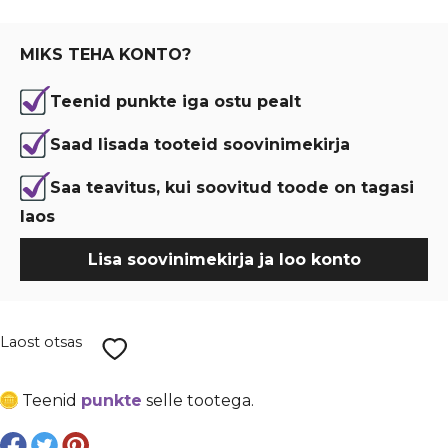
oli:
is:
€ 0,88.
€ 0,66.
MIKS TEHA KONTO?
Teenid punkte iga ostu pealt
Saad lisada tooteid soovinimekirja
Saa teavitus, kui soovitud toode on tagasi
laos
Lisa soovinimekirja ja loo konto
Laost otsas
Teenid
punkte
selle tootega.