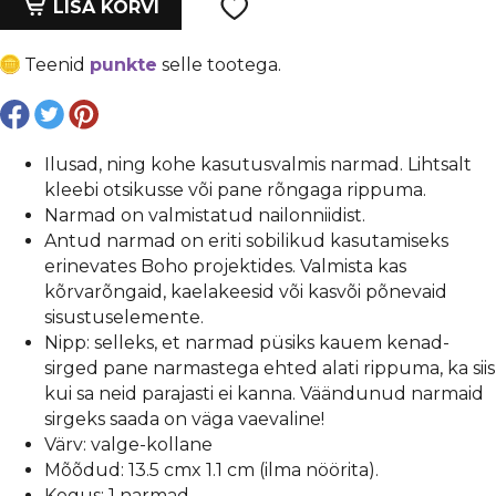
oli:
is:
LISA KORVI
ombre
€ 2,10.
€ 1,58.
efektiga,
Teenid
punkte
selle tootega.
13x1
cm,
valge-
kollane
Ilusad, ning kohe kasutusvalmis narmad. Lihtsalt
kogus
kleebi otsikusse või pane rõngaga rippuma.
Narmad on valmistatud nailonniidist.
Antud narmad on eriti sobilikud kasutamiseks
erinevates Boho projektides. Valmista kas
kõrvarõngaid, kaelakeesid või kasvõi põnevaid
sisustuselemente.
Nipp: selleks, et narmad püsiks kauem kenad-
sirged pane narmastega ehted alati rippuma, ka siis
kui sa neid parajasti ei kanna. Väändunud narmaid
sirgeks saada on väga vaevaline!
Värv: valge-kollane
Mõõdud: 13.5 cmx 1.1 cm (ilma nöörita).
Kogus: 1 narmad