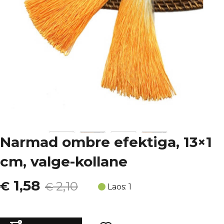
Narmad ombre efektiga, 13×1
cm, valge-kollane
Algne
Current
1,58
€
2,10
€
Laos: 1
hind
price
Narmad