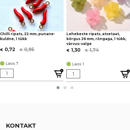
Chilli ripats, 22 mm, punane-
Lehekeste ripats, atsetaat,
kuldne, 1 tükk
kõrgus 26 mm, rõngaga, 1 tükk,
värvus: valge
0,95
0,72
1,74
1,30
€
€
€
€
Algne
Current
Algne
Current
hind
price
hind
price
Laos: 7
Laos: 1
oli:
is:
oli:
is:
€ 0,95.
€ 0,72.
€ 1,74.
€ 1,30.
KONTAKT