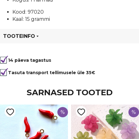
Kood: 97020
Kaal: 15 grammi
TOOTEINFO
Tootekood
97020
14 päeva tagastus
Värvus
Kollane
Materjal
nailon
Tasuta transport tellimusele üle 35€
SARNASED TOOTED
%
%