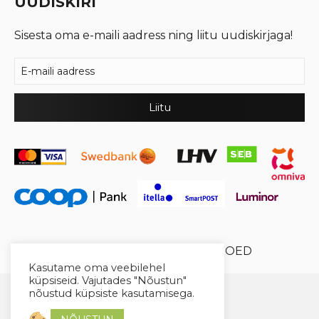
UUDISKIRI
Sisesta oma e-maili aadress ning liitu uudiskirjaga!
© 2026 Cool Crystal OÜ //
XYSUM E-POED
Kasutame oma veebilehel
küpsiseid. Vajutades "Nõustun"
nõustud küpsiste kasutamisega.