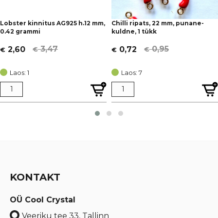
Lobster kinnitus AG925 h.12 mm,
Chilli ripats, 22 mm, punane-
0.42 grammi
kuldne, 1 tükk
3,47
0,95
2,60
0,72
€
€
€
€
Algne
Current
Algne
Current
hind
price
hind
price
Laos: 1
Laos: 7
oli:
is:
oli:
is:
€ 3,47.
€ 2,60.
€ 0,95.
€ 0,72.
KONTAKT
OÜ Cool Crystal
Veeriku tee 33, Tallinn