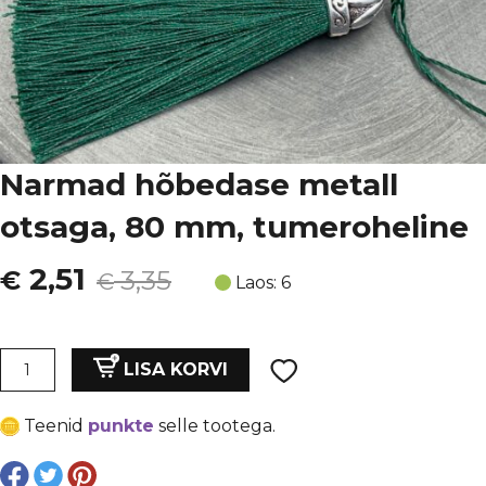
Narmad hõbedase metall
otsaga, 80 mm, tumeroheline
Algne
Current
2,51
€
3,35
€
Laos: 6
hind
price
oli:
is:
Narmad
LISA KORVI
hõbedase
€ 3,35.
€ 2,51.
metall
Teenid
punkte
selle tootega.
otsaga,
80
mm,