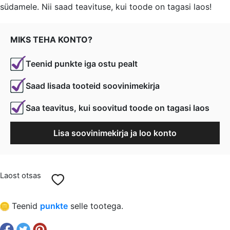
südamele. Nii saad teavituse, kui toode on tagasi laos!
oli:
is:
€ 0,70.
€ 0,53.
MIKS TEHA KONTO?
Teenid punkte iga ostu pealt
Saad lisada tooteid soovinimekirja
Saa teavitus, kui soovitud toode on tagasi laos
Lisa soovinimekirja ja loo konto
Laost otsas
Teenid
punkte
selle tootega.