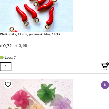
Chilli ripats, 22 mm, punane-kuldne, 1 tükk
0,95
0,72
€
€
Algne
Current
hind
price
Laos: 7
oli:
is:
€ 0,95.
€ 0,72.
%