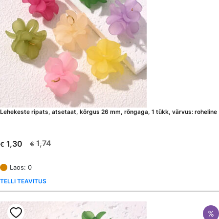
Lehekeste ripats, atsetaat, kõrgus 26 mm, rõngaga, 1 tükk, värvus: roheline
1,74
1,30
€
€
Algne
Current
hind
price
Laos: 0
oli:
is:
TELLI TEAVITUS
€ 1,74.
€ 1,30.
%