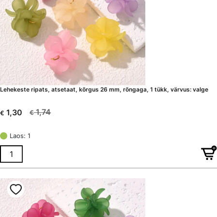
Lehekeste ripats, atsetaat, kõrgus 26 mm, rõngaga, 1 tükk, värvus: valge
1,74
1,30
€
€
Algne
Current
hind
price
Laos: 1
oli:
is:
€ 1,74.
€ 1,30.