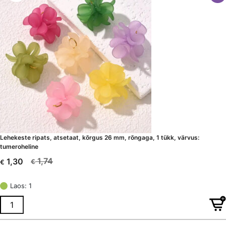
Lehekeste ripats, atsetaat, kõrgus 26 mm, rõngaga, 1 tükk, värvus:
tumeroheline
1,74
1,30
€
€
Algne
Current
hind
price
Laos: 1
oli:
is:
€ 1,74.
€ 1,30.