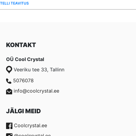
TELLI TEAVITUS
€ 1,74.
€ 1,30.
KONTAKT
OÜ Cool Crystal
Veeriku tee 33, Tallinn
5076078
info@coolcrystal.ee
JÄLGI MEID
Coolcrystal.ee
@coolcrystal.ee