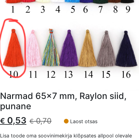
Narmad 65×7 mm, Raylon siid,
punane
Algne
Current
0,53
€
0,70
€
Laost otsas
hind
price
Lisa toode oma soovinimekirja klõpsates allpool olevale