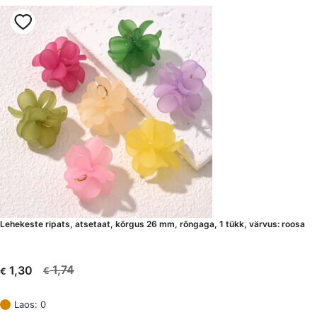
Lehekeste ripats, atsetaat, kõrgus 26 mm, rõngaga, 1 tükk, värvus: roosa
1,74
1,30
€
€
Algne
Current
hind
price
Laos: 0
oli:
is: