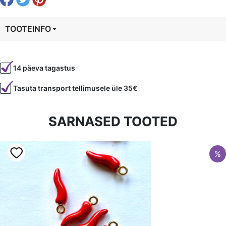
TOOTEINFO
Tootekood
96156
14 päeva tagastus
Värvus
Punane
Tasuta transport tellimusele üle 35€
Materjal
siid
SARNASED TOOTED
%