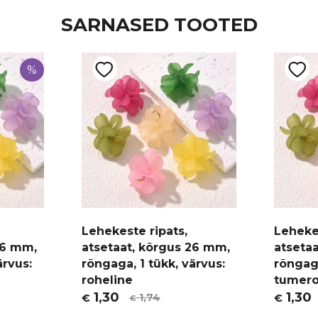
SARNASED TOOTED
%
Lehekeste ripats,
Lehekes
26 mm,
atsetaat, kõrgus 26 mm,
atseta
ärvus:
rõngaga, 1 tükk, värvus:
rõngaga
roheline
tumero
1,30
1,30
1,74
€
€
€
Algne
Current
Algne
Curren