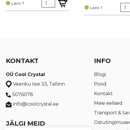
hind
price
oli:
is:
Laos: 7
oli:
is:
Laos: 1
€ 0,95.
€ 0,72.
€ 1,74.
€ 1,30.
KONTAKT
INFO
OÜ Cool Crystal
Blogi
Pood
Veeriku tee 33, Tallinn
Kontakt
5076078
Meie eelised
info@coolcrystal.ee
Transport & ta
JÄLGI MEID
Ostutingimuse