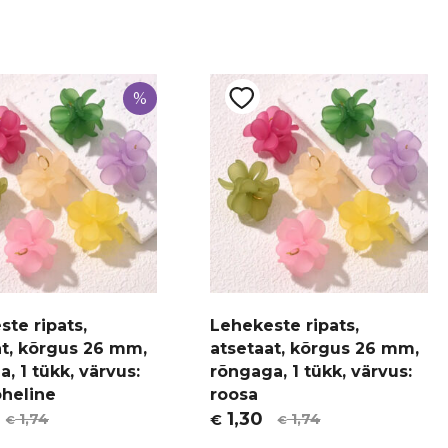
%
te ripats,
Lehekeste ripats,
at, kõrgus 26 mm,
atsetaat, kõrgus 26 mm,
, 1 tükk, värvus:
rõngaga, 1 tükk, värvus:
heline
roosa
1,30
1,74
1,74
€
€
€
t
Algne
Current