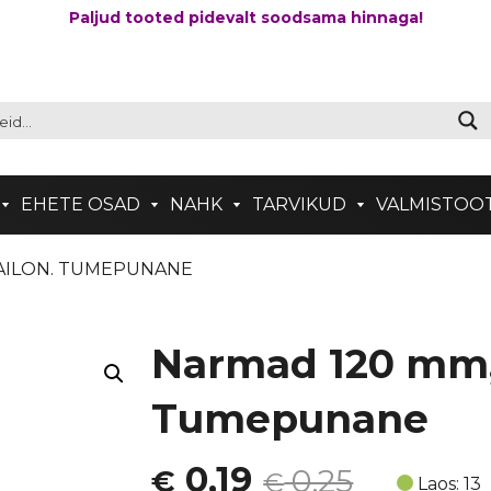
Paljud tooted pidevalt soodsama hinnaga!
EHETE OSAD
NAHK
TARVIKUD
VALMISTOO
NAILON. TUMEPUNANE
Narmad 120 mm, 
Tumepunane
Algne
Current
0,19
0,25
€
€
Laos: 13