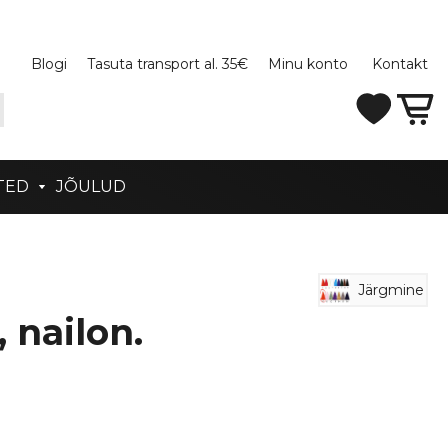
Blogi
Tasuta transport al. 35€
Minu konto
Kontakt
TED
JÕULUD
Järgmine
nailon.