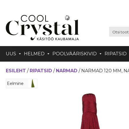
UUS
HELMED
POOLVÄÄRISKIVID
RIPATSID
ESILEHT
/
RIPATSID
/
NARMAD
/ NARMAD 120 MM, 
Eelmine