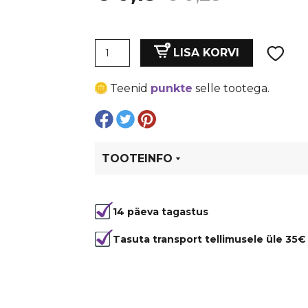
hind
price
Narmad
oli:
is:
LISA KORVI
120
mm,
€ 0,25.
€ 0,19.
Teenid
punkte
selle tootega.
nailon.
Tumepunane
kogus
TOOTEINFO
Tootekood
6639
14 päeva tagastus
Värvus
Punane
Materjal
nailon
Tasuta transport tellimusele üle 35€