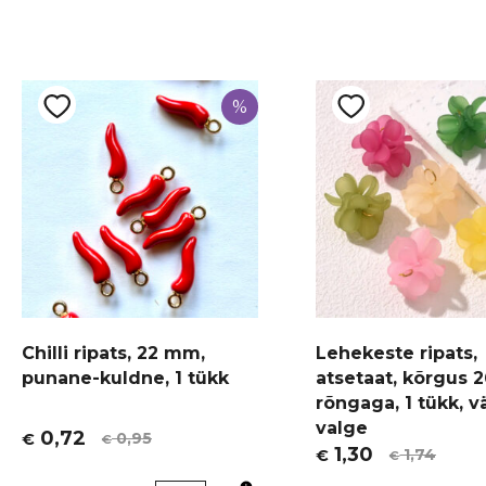
%
Chilli ripats, 22 mm,
Lehekeste ripats,
punane-kuldne, 1 tükk
atsetaat, kõrgus 
rõngaga, 1 tükk, v
valge
0,72
0,95
€
€
Algne
Current
1,30
1,74
€
€
Algne
Current
hind
price