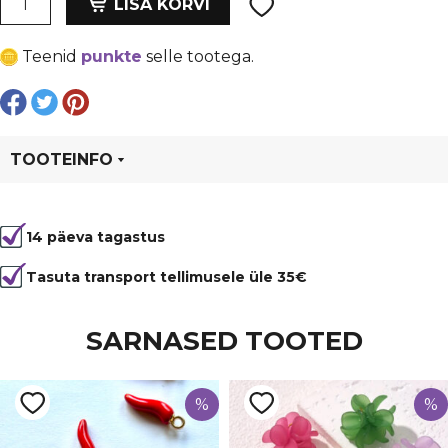
oli:
is:
LISA KORVI
120
€ 0,25.
€ 0,19.
mm,
Teenid
punkte
selle tootega.
nailon.
Tumelilla
kogus
TOOTEINFO
Tootekood
6628
14 päeva tagastus
Värvus
Lilla
Materjal
nailon
Tasuta transport tellimusele üle 35€
SARNASED TOOTED
%
%