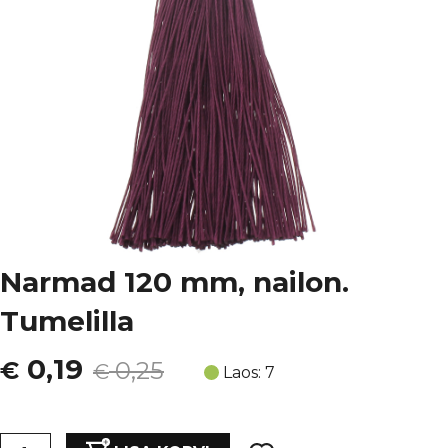
Narmad 120 mm, nailon.
Tumelilla
Algne
Current
0,19
€
0,25
€
Laos: 7
hind
price
Narmad