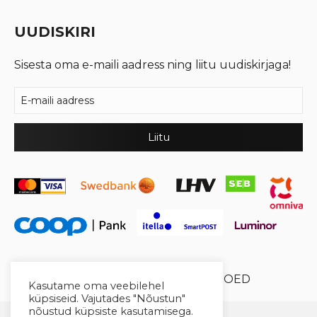
UUDISKIRI
Sisesta oma e-maili aadress ning liitu uudiskirjaga!
© 2026 Cool Crystal OÜ //
XYSUM E-POED
Kasutame oma veebilehel
küpsiseid. Vajutades "Nõustun"
nõustud küpsiste kasutamisega.