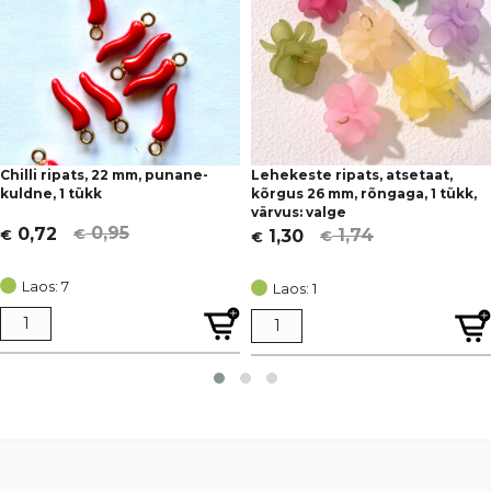
Chilli ripats, 22 mm, punane-
Lehekeste ripats, atsetaat,
kuldne, 1 tükk
kõrgus 26 mm, rõngaga, 1 tükk,
värvus: valge
0,95
0,72
1,74
1,30
€
€
€
€
Algne
Current
Algne
Current
hind
price
hind
price
Laos: 7
Laos: 1
oli:
is:
oli:
is:
€ 0,95.
€ 0,72.
€ 1,74.
€ 1,30.