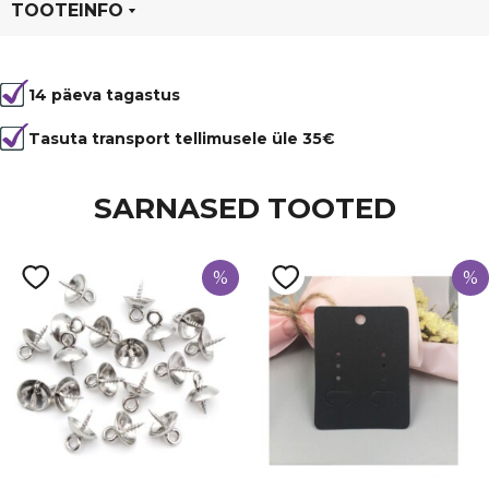
meeter,
TOOTEINFO
tumeroheline
kogus
Tootekood
5117
14 päeva tagastus
Värvus
Roheline
Läbimõõt
1 mm
Tasuta transport tellimusele üle 35€
Materjal
nailonniit
SARNASED TOOTED
%
%