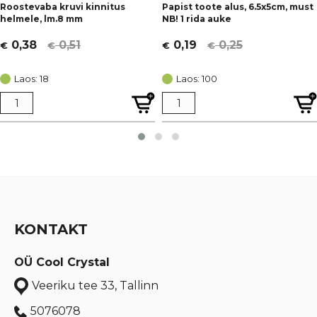
Roostevaba kruvi kinnitus
Papist toote alus, 6.5x5cm, must
helmele, lm.8 mm
NB! 1 rida auke
0,51
0,25
0,38
0,19
€
€
€
€
Algne
Current
Algne
Current
hind
price
hind
price
Laos: 18
Laos: 100
oli:
is:
oli:
is:
€ 0,51.
€ 0,38.
€ 0,25.
€ 0,19.
KONTAKT
OÜ Cool Crystal
Veeriku tee 33, Tallinn
5076078