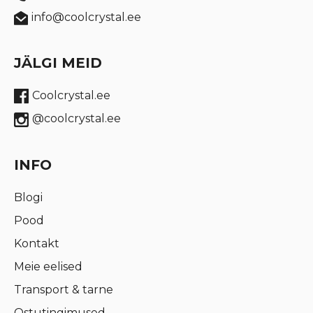
info@coolcrystal.ee
JÄLGI MEID
Coolcrystal.ee
@coolcrystal.ee
INFO
Blogi
Pood
Kontakt
Meie eelised
Transport & tarne
Ostutingimused