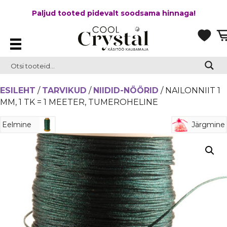
Paljud tooted pidevalt soodsama hinnaga!
ESILEHT
/
TARVIKUD
/
NIIDID-NÖÖRID
/ NAILONNIIT 1
MM, 1 TK = 1 MEETER, TUMEROHELINE
Eelmine
Järgmine