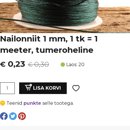
Nailonniit 1 mm, 1 tk = 1
meeter, tumeroheline
Algne
Current
0,23
€
0,30
€
Laos: 20
hind
price
oli:
is:
Nailonniit
LISA KORVI
1
€ 0,30.
€ 0,23.
mm,
Teenid
punkte
selle tootega.
1
tk
=
1