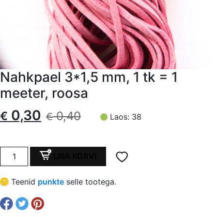
Nahkpael 3*1,5 mm, 1 tk = 1
meeter, roosa
Algne
Current
0,30
€
0,40
€
Laos: 38
hind
price
oli:
is:
Nahkpael
LISA KORVI
3*1,5
€ 0,40.
€ 0,30.
mm,
Teenid
punkte
selle tootega.
1
tk
=