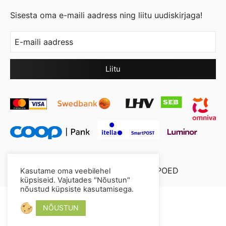
Sisesta oma e-maili aadress ning liitu uudiskirjaga!
© 2026 Cool Crystal OÜ //
XYSUM E-POED
Kasutame oma veebilehel
küpsiseid. Vajutades "Nõustun"
nõustud küpsiste kasutamisega.
NÕUSTUN