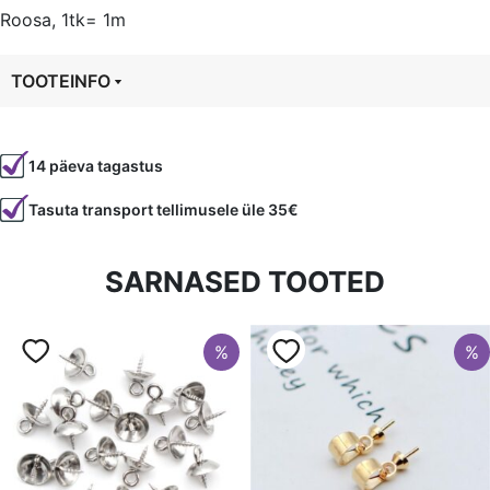
1
Roosa, 1tk= 1m
meeter,
roosa
TOOTEINFO
kogus
Tootekood
5390
14 päeva tagastus
Värvus
Roosa
Tasuta transport tellimusele üle 35€
Laius
3 mm
SARNASED TOOTED
%
%