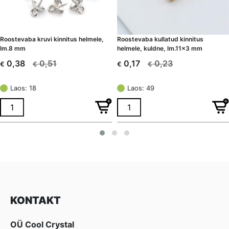
Roostevaba kruvi kinnitus helmele,
Roostevaba kullatud kinnitus
lm.8 mm
helmele, kuldne, lm.11×3 mm
0,51
0,23
0,38
0,17
€
€
€
€
Algne
Current
Algne
Current
hind
price
hind
price
Laos: 18
Laos: 49
oli:
is:
oli:
is:
€ 0,51.
€ 0,38.
€ 0,23.
€ 0,17.
KONTAKT
OÜ Cool Crystal