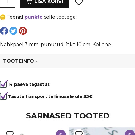
oli:
is:
LISA KORVI
3
€ 0,06.
€ 0,05.
mm,
Teenid
punkte
selle tootega.
punutud,
1tk=
10
cm.
Nahkpael 3 mm, punutud, 1tk= 10 cm. Kollane.
Kollane
kogus
TOOTEINFO
Tootekood
6662
14 päeva tagastus
Värvus
Kollane
Laius
3 mm
Tasuta transport tellimusele üle 35€
SARNASED TOOTED
%
%