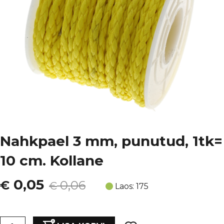
Nahkpael 3 mm, punutud, 1tk=
10 cm. Kollane
Algne
Current
0,05
€
0,06
€
Laos: 175
hind
price
Nahkpael