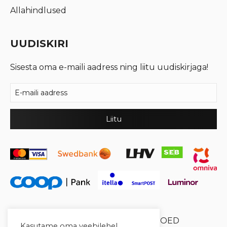
Allahindlused
UUDISKIRI
Sisesta oma e-maili aadress ning liitu uudiskirjaga!
© 2026 Cool Crystal OÜ //
XYSUM E-POED
Kasutame oma veebilehel