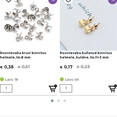
Roostevaba kruvi kinnitus
Roostevaba kullatud kinnitus
helmele, lm.8 mm
helmele, kuldne, lm.11×3 mm
0,51
0,23
0,38
0,17
€
€
€
€
Algne
Current
Algne
Current
hind
price
hind
price
Laos: 18
Laos: 49
oli:
is:
oli:
is:
€ 0,51.
€ 0,38.
€ 0,23.
€ 0,17.