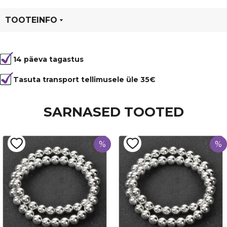
TOOTEINFO
Tootekood
1997
14 päeva tagastus
Värvus
Valge
Läbimõõt
12 mm
Tasuta transport tellimusele üle 35€
Tüüp
Opaal
SARNASED TOOTED
%
%