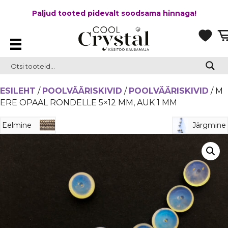
Paljud tooted pidevalt soodsama hinnaga!
ESILEHT
/
POOLVÄÄRISKIVID
/
POOLVÄÄRISKIVID
/ M
ERE OPAAL RONDELLE 5×12 MM, AUK 1 MM
Eelmine
Järgmine