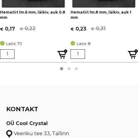
Hematiit lm.6 mm, läikiv, auk 0.8
Hematiit lm.8 mm, läikiv, auk 1
mm
mm
0,22
0,31
0,17
0,23
€
€
€
€
Algne
Current
Algne
Current
hind
price
hind
price
Laos: 70
Laos: 8
oli:
is:
oli:
is:
€ 0,22.
€ 0,17.
€ 0,31.
€ 0,23.
KONTAKT
OÜ Cool Crystal
Veeriku tee 33, Tallinn