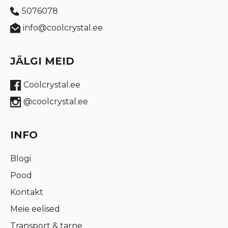
5076078
info@coolcrystal.ee
JÄLGI MEID
Coolcrystal.ee
@coolcrystal.ee
INFO
Blogi
Pood
Kontakt
Meie eelised
Transport & tarne