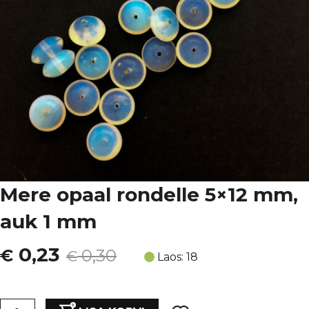
Mere opaal rondelle 5×12 mm,
auk 1 mm
Algne
Current
0,23
€
0,30
€
Laos: 18
hind
price
Mere