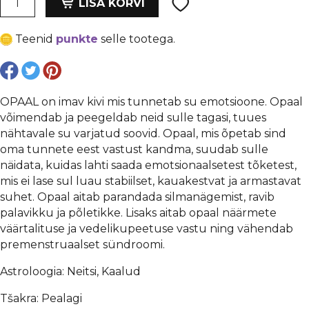
oli:
is:
LISA KORVI
opaal
€ 0,30.
€ 0,23.
rondelle
Teenid
punkte
selle tootega.
5x12
mm,
auk
1
OPAAL on imav kivi mis tunnetab su emotsioone. Opaal
mm
võimendab ja peegeldab neid sulle tagasi, tuues
kogus
nähtavale su varjatud soovid. Opaal, mis õpetab sind
oma tunnete eest vastust kandma, suudab sulle
näidata, kuidas lahti saada emotsionaalsetest tõketest,
mis ei lase sul luau stabiilset, kauakestvat ja armastavat
suhet. Opaal aitab parandada silmanägemist, ravib
palavikku ja põletikke. Lisaks aitab opaal näärmete
väärtalituse ja vedelikupeetuse vastu ning vähendab
premenstruaalset sündroomi.
Astroloogia: Neitsi, Kaalud
Tšakra: Pealagi