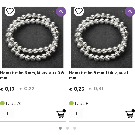
%
%
Hematiit lm.6 mm, läikiv, auk 0.8
Hematiit lm.8 mm, läikiv, auk 1
mm
mm
0,22
0,31
0,17
0,23
€
€
€
€
Algne
Current
Algne
Current
hind
price
hind
price
Laos: 70
Laos: 8
oli:
is:
oli:
is:
€ 0,22.
€ 0,17.
€ 0,31.
€ 0,23.