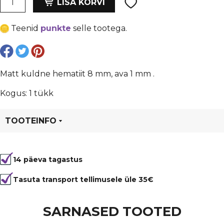
oli:
is:
LISA KORVI
kuldne
€ 0,35.
€ 0,26.
hematiit
Teenid
punkte
selle tootega.
8
mm,
ava
1
Matt kuldne hematiit 8 mm, ava 1 mm .
mm
kogus
Kogus: 1 tükk
TOOTEINFO
Tootekood
80933
14 päeva tagastus
Värvus
Kuldne
Kuju
ümmargune
Tasuta transport tellimusele üle 35€
Läbimõõt
8 mm
SARNASED TOOTED
Tüüp
Hematiit