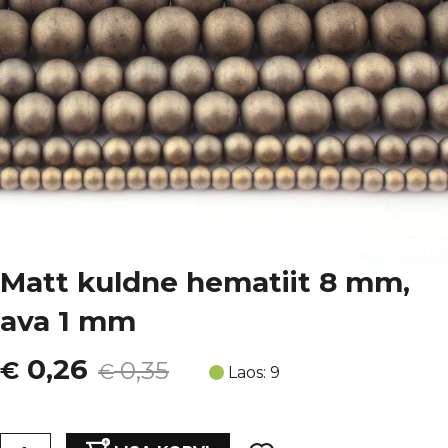
Matt kuldne hematiit 8 mm,
ava 1 mm
Algne
Current
0,26
€
0,35
€
Laos: 9
hind
price
Matt