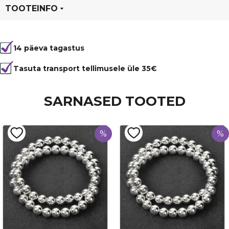
TOOTEINFO
Tootekood
1794
14 päeva tagastus
Värvus
Sinine
Kuju
ümmargune
Tasuta transport tellimusele üle 35€
Läbimõõt
8 mm
SARNASED TOOTED
Tüüp
Päikesekivi ehk liivakivi
%
%