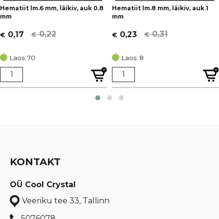
Hematiit lm.6 mm, läikiv, auk 0.8
Hematiit lm.8 mm, läikiv, auk 1
mm
mm
0,22
0,31
0,17
0,23
€
€
€
€
Algne
Current
Algne
Current
hind
price
hind
price
Laos: 70
Laos: 8
oli:
is:
oli:
is:
€ 0,22.
€ 0,17.
€ 0,31.
€ 0,23.
KONTAKT
OÜ Cool Crystal
Veeriku tee 33, Tallinn
5076078