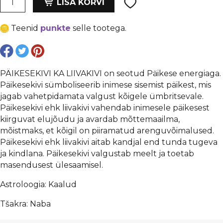
oli:
is:
LISA KORVI
ehk
€ 0,21.
€ 0,16.
päikesekivi
Teenid
punkte
selle tootega.
8
mm,
auk
1
PÄIKESEKIVI KA LIIVAKIVI on seotud Päikese energiaga.
mm,
Päikesekivi sümboliseerib inimese sisemist päikest, mis
tahutud
jagab vahetpidamata valgust kõigele ümbritsevale.
kogus
Päikesekivi ehk liivakivi vahendab inimesele päikesest
kiirguvat elujõudu ja avardab mõttemaailma,
mõistmaks, et kõigil on piiramatud arenguvõimalused.
Päikesekivi ehk liivakivi aitab kandjal end tunda tugeva
ja kindlana. Päikesekivi valgustab meelt ja toetab
masendusest ülesaamisel.
Astroloogia: Kaalud
Tšakra: Naba