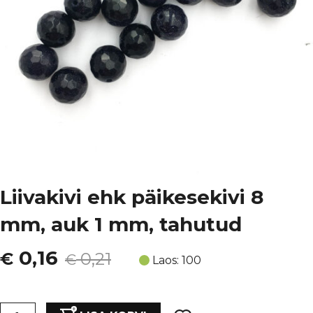
Liivakivi ehk päikesekivi 8
mm, auk 1 mm, tahutud
Algne
Current
0,16
€
0,21
€
Laos: 100
hind
price
Liivakivi