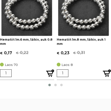
Hematiit lm.6 mm, läikiv, auk 0.8
Hematiit lm.8 mm, läikiv, auk 1
mm
mm
0,22
0,31
0,17
0,23
€
€
€
€
Algne
Current
Algne
Current
hind
price
hind
price
Laos: 70
Laos: 8
oli:
is:
oli:
is:
€ 0,22.
€ 0,17.
€ 0,31.
€ 0,23.