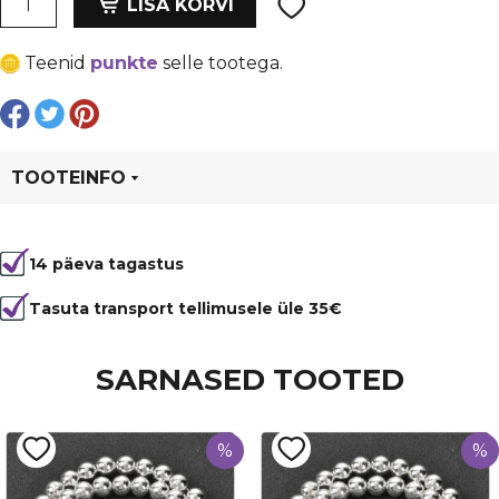
oli:
is:
LISA KORVI
Candy
€ 0,16.
€ 0,12.
jadeiit
Teenid
punkte
selle tootega.
8
mm,
ava
1
mm
TOOTEINFO
kogus
Tootekood
96507
14 päeva tagastus
Värvus
Sinine
Kuju
ümmargune
Tasuta transport tellimusele üle 35€
Läbimõõt
8 mm
SARNASED TOOTED
Tüüp
Jadeiit
%
%