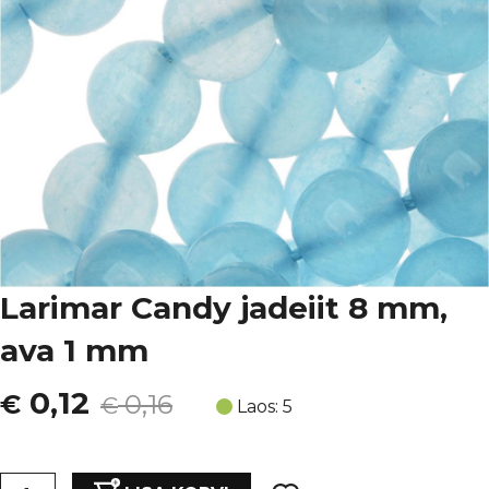
Larimar Candy jadeiit 8 mm,
ava 1 mm
Algne
Current
0,12
€
0,16
€
Laos: 5
hind
price
Larimar