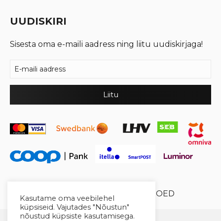
UUDISKIRI
Sisesta oma e-maili aadress ning liitu uudiskirjaga!
© 2026 Cool Crystal OÜ //
XYSUM E-POED
Kasutame oma veebilehel
küpsiseid. Vajutades "Nõustun"
nõustud küpsiste kasutamisega.