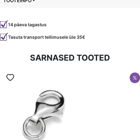
TOOTEINFO
Tootekood
81584
14 päeva tagastus
Tasuta transport tellimusele üle 35€
SARNASED TOOTED
%