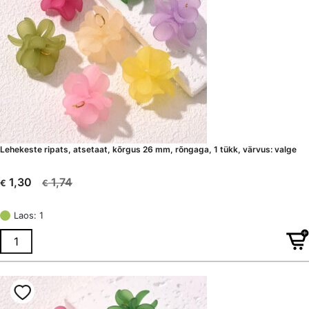
Lehekeste ripats, atsetaat, kõrgus 26 mm, rõngaga, 1 tükk, värvus: valge
1,74
1,30
€
€
Algne
Current
hind
price
Laos: 1
oli:
is:
€ 1,74.
€ 1,30.