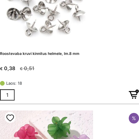
Roostevaba kruvi kinnitus helmele, lm.8 mm
0,51
0,38
€
€
Algne
Current
hind
price
Laos: 18
oli:
is:
€ 0,51.
€ 0,38.
%