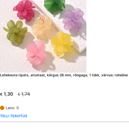
Lehekeste ripats, atsetaat, kõrgus 26 mm, rõngaga, 1 tükk, värvus: roheline
1,74
1,30
€
€
Algne
Current
hind
price
Laos: 0
oli:
is:
TELLI TEAVITUS
€ 1,74.
€ 1,30.