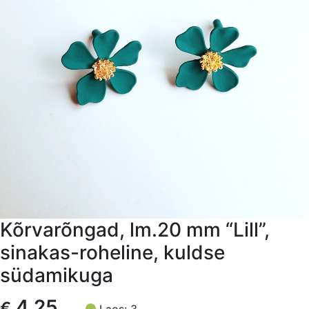
Kõrvarõngad, lm.20 mm “Lill”,
sinakas-roheline, kuldse
südamikuga
4,25
€
Laos: 3