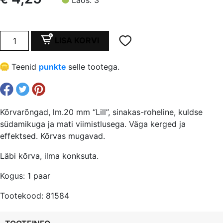
Kõrvarõngad,
LISA KORVI
lm.20
mm
Teenid
punkte
selle tootega.
"Lill",
sinakas-
roheline,
kuldse
Kõrvarõngad, lm.20 mm “Lill”, sinakas-roheline, kuldse
südamikuga
südamikuga ja mati viimistlusega. Väga kerged ja
kogus
effektsed. Kõrvas mugavad.
Läbi kõrva, ilma konksuta.
Kogus: 1 paar
Tootekood: 81584