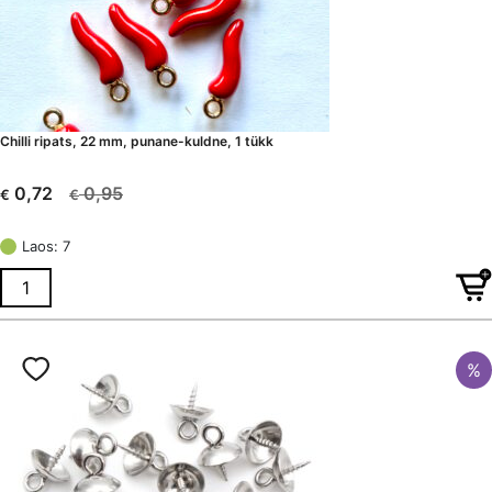
Chilli ripats, 22 mm, punane-kuldne, 1 tükk
0,95
0,72
€
€
Algne
Current
hind
price
Laos: 7
oli:
is:
€ 0,95.
€ 0,72.
%