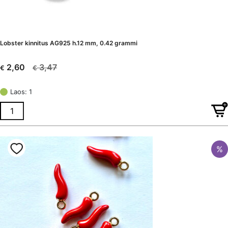
Lobster kinnitus AG925 h.12 mm, 0.42 grammi
3,47
2,60
€
€
Algne
Current
hind
price
Laos: 1
oli:
is:
€ 3,47.
€ 2,60.
%