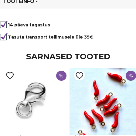
TOOTEINFO
Tootekood
80233
14 päeva tagastus
Tasuta transport tellimusele üle 35€
SARNASED TOOTED
%
%