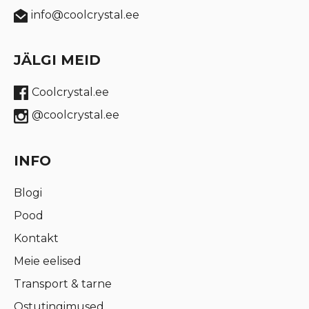
info@coolcrystal.ee
JÄLGI MEID
Coolcrystal.ee
@coolcrystal.ee
INFO
Blogi
Pood
Kontakt
Meie eelised
Transport & tarne
Ostutingimused