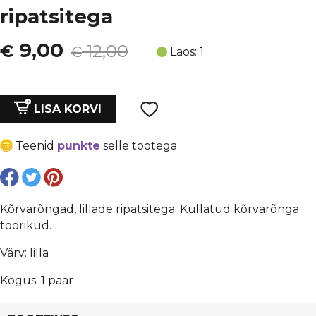
ripatsitega
Algne
Current
9,00
€
12,00
€
Laos: 1
hind
price
oli:
is:
Kõrvarõngad,
LISA KORVI
lillade
€ 12,00.
€ 9,00.
ripatsitega
Teenid
punkte
selle tootega.
kogus
Kõrvarõngad, lillade ripatsitega. Kullatud kõrvarõnga
toorikud.
Värv: lilla
Kogus: 1 paar