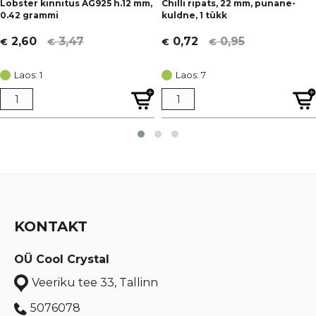
Lobster kinnitus AG925 h.12 mm,
Chilli ripats, 22 mm, punane-
0.42 grammi
kuldne, 1 tükk
3,47
0,95
2,60
0,72
€
€
€
€
Algne
Current
Algne
Current
hind
price
hind
price
Laos: 1
Laos: 7
oli:
is:
oli:
is:
€ 3,47.
€ 2,60.
€ 0,95.
€ 0,72.
KONTAKT
OÜ Cool Crystal
Veeriku tee 33, Tallinn
5076078