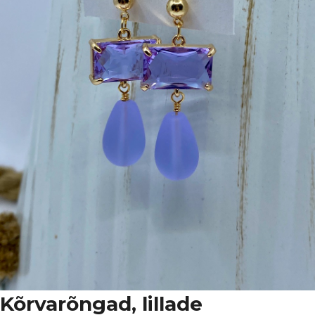
Kõrvarõngad, lillade