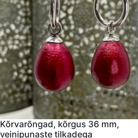
Kõrvarõngad, kõrgus 36 mm,
veinipunaste tilkadega