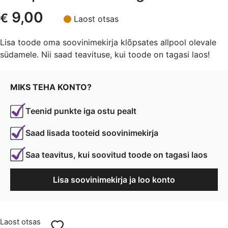
9,00
€
Laost otsas
Lisa toode oma soovinimekirja klõpsates allpool olevale
südamele. Nii saad teavituse, kui toode on tagasi laos!
MIKS TEHA KONTO?
Teenid punkte iga ostu pealt
Saad lisada tooteid soovinimekirja
Saa teavitus, kui soovitud toode on tagasi laos
Lisa soovinimekirja ja loo konto
Laost otsas