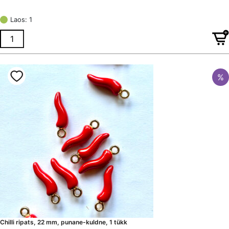
hind
price
Laos: 1
oli:
is:
€ 3,47.
€ 2,60.
%
Chilli ripats, 22 mm, punane-kuldne, 1 tükk