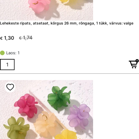
Lehekeste ripats, atsetaat, kõrgus 26 mm, rõngaga, 1 tükk, värvus: valge
1,74
1,30
€
€
Algne
Current
hind
price
Laos: 1
oli:
is:
€ 1,74.
€ 1,30.