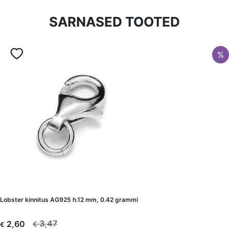
SARNASED TOOTED
%
Lobster kinnitus AG925 h.12 mm, 0.42 grammi
3,47
2,60
€
€
Algne
Current