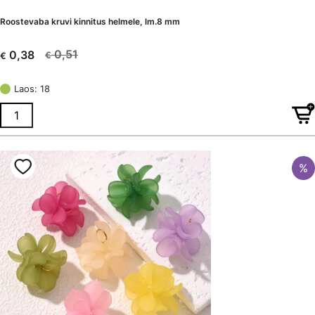
Roostevaba kruvi kinnitus helmele, lm.8 mm
0,51
0,38
€
€
Algne
Current
hind
price
Laos: 18
oli:
is:
€ 0,51.
€ 0,38.
%