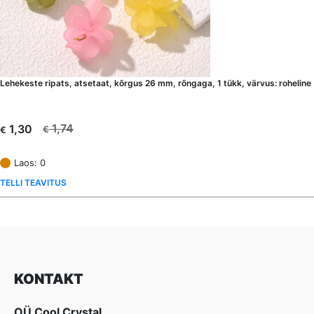
Lehekeste ripats, atsetaat, kõrgus 26 mm, rõngaga, 1 tükk, värvus: roheline
1,74
1,30
€
€
Algne
Current
hind
price
Laos: 0
oli:
is:
TELLI TEAVITUS
€ 1,74.
€ 1,30.
KONTAKT
OÜ Cool Crystal