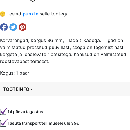
Teenid
punkte
selle tootega.
Kõrvarõngad, kõrgus 36 mm, lillade tilkadega. Tilgad on
valmistatud pressitud puuvillast, seega on tegemist hästi
kergete ja lendlevate ripatsitega. Konksud on valmistatud
roostevabast terasest.
Kogus: 1 paar
TOOTEINFO
Tootekood
81450
14 päeva tagastus
Tasuta transport tellimusele üle 35€