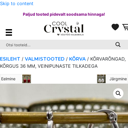
Skip to content
Paljud tooted pidevalt soodsama hinnaga!
/
/
/ KÕRVARÕNGAD,
ESILEHT
VALMISTOOTED
KÕRVA
KÕRGUS 36 MM, VEINIPUNASTE TILKADEGA
Eelmine
Järgmine