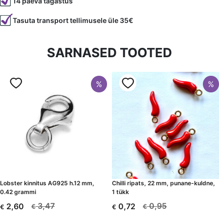
14 päeva tagastus
Tasuta transport tellimusele üle 35€
SARNASED TOOTED
%
%
Lobster kinnitus AG925 h.12 mm,
Chilli ripats, 22 mm, punane-kuldne,
0.42 grammi
1 tükk
3,47
0,95
2,60
0,72
€
€
€
€
Algne
Current
Algne
Current