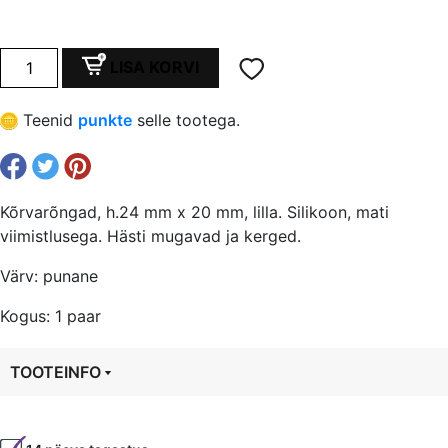
hind
price
oli:
is:
Kõrvarõngad,
LISA KORVI
h.24
€ 8,30.
€ 6,23.
mm
Teenid
punkte
selle tootega.
x
20
mm,
punane
Kõrvarõngad, h.24 mm x 20 mm, lilla. Silikoon, mati
kogus
viimistlusega. Hästi mugavad ja kerged.
Värv: punane
Kogus: 1 paar
TOOTEINFO
Tootekood
81432