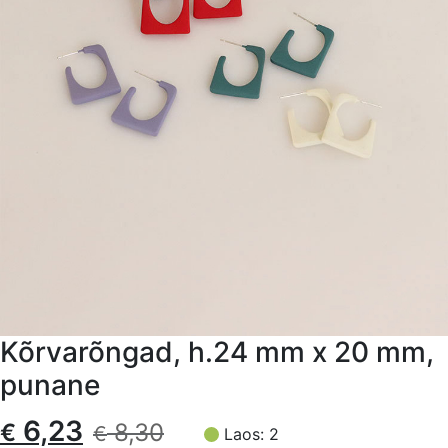
Kõrvarõngad, h.24 mm x 20 mm,
punane
Algne
Current
6,23
€
8,30
€
Laos: 2