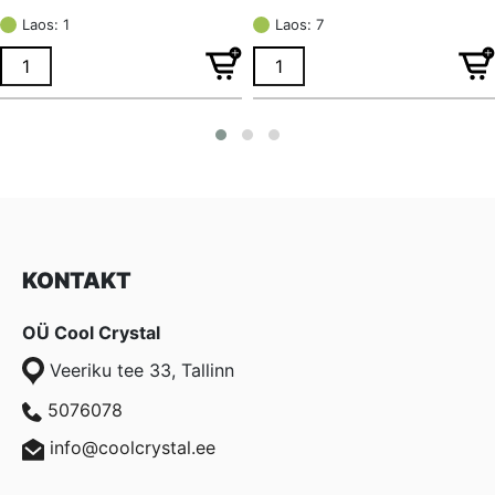
hind
price
hind
price
Laos: 1
Laos: 7
oli:
is:
oli:
is:
€ 3,47.
€ 2,60.
€ 0,95.
€ 0,72.
KONTAKT
OÜ Cool Crystal
Veeriku tee 33, Tallinn
5076078
info@coolcrystal.ee