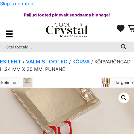
Skip to content
Paljud tooted pidevalt soodsama hinnaga!
/
/
/ KÕRVARÕNGAD,
ESILEHT
VALMISTOOTED
KÕRVA
H.24 MM X 20 MM, PUNANE
Eelmine
Järgmine