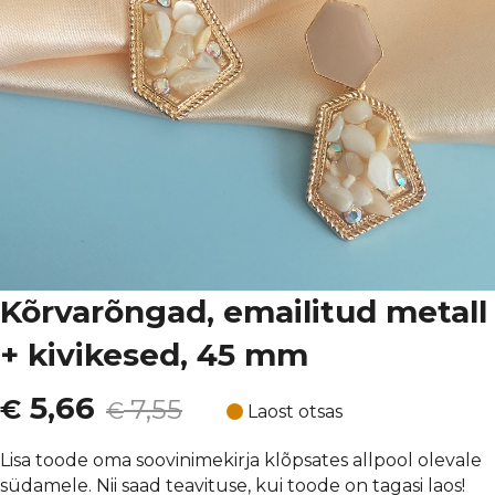
Kõrvarõngad, emailitud metall
+ kivikesed, 45 mm
Algne
Current
5,66
€
7,55
€
Laost otsas
hind
price
Lisa toode oma soovinimekirja klõpsates allpool olevale
südamele. Nii saad teavituse, kui toode on tagasi laos!