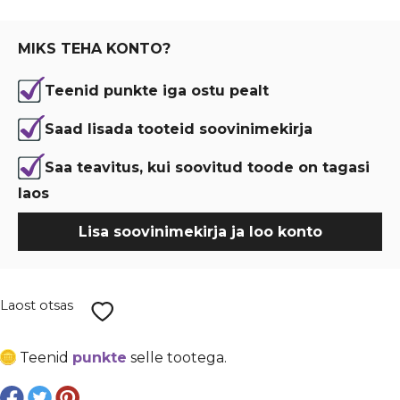
oli:
is:
€ 7,55.
€ 5,66.
MIKS TEHA KONTO?
Teenid punkte iga ostu pealt
Saad lisada tooteid soovinimekirja
Saa teavitus, kui soovitud toode on tagasi
laos
Lisa soovinimekirja ja loo konto
Laost otsas
Teenid
punkte
selle tootega.