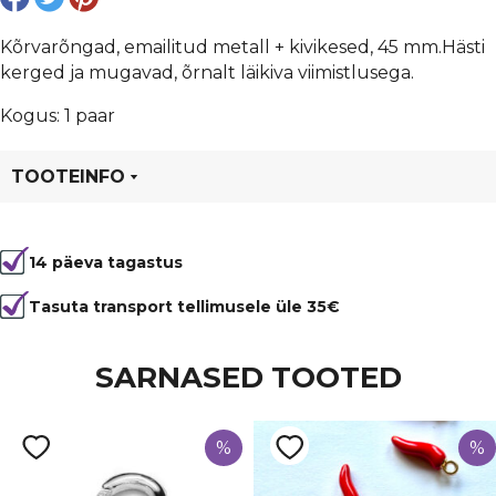
Kõrvarõngad, emailitud metall + kivikesed, 45 mm.Hästi
kerged ja mugavad, õrnalt läikiva viimistlusega.
Kogus: 1 paar
TOOTEINFO
Tootekood
81472
14 päeva tagastus
Tasuta transport tellimusele üle 35€
SARNASED TOOTED
%
%