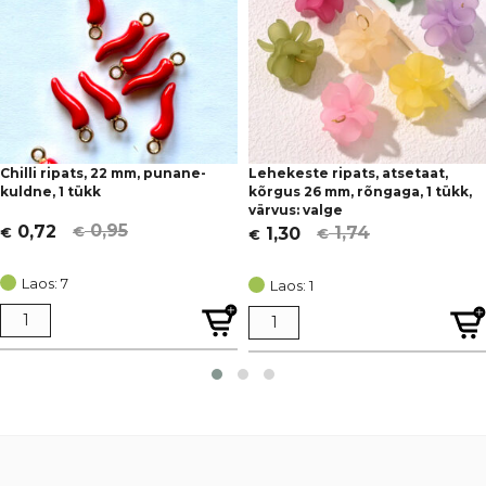
Chilli ripats, 22 mm, punane-
Lehekeste ripats, atsetaat,
kuldne, 1 tükk
kõrgus 26 mm, rõngaga, 1 tükk,
värvus: valge
0,95
0,72
1,74
1,30
€
€
€
€
Algne
Current
Algne
Current
hind
price
hind
price
Laos: 7
Laos: 1
oli:
is:
oli:
is:
€ 0,95.
€ 0,72.
€ 1,74.
€ 1,30.