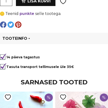
oli:
is:
LISA KORVI
ripats
€ 1,03.
€ 0,77.
15.5
Teenid
punkte
selle tootega.
x
10.5
x
4.5
mm,
TOOTEINFO
PERIDOT
kogus
Tootekood
96397
14 päeva tagastus
Värvus
Roheline
Kuju
ovaal
Tasuta transport tellimusele üle 35€
Materjal
klaas
SARNASED TOOTED
%
%