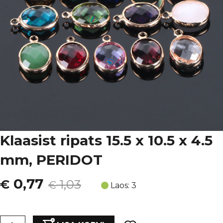
Klaasist ripats 15.5 x 10.5 x 4.5
mm, PERIDOT
Algne
Current
0,77
€
1,03
€
Laos: 3
hind
price
Klaasist