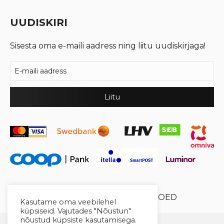
UUDISKIRI
Sisesta oma e-maili aadress ning liitu uudiskirjaga!
© 2026 Cool Crystal OÜ //
XYSUM E-POED
Kasutame oma veebilehel
küpsiseid. Vajutades "Nõustun"
nõustud küpsiste kasutamisega.