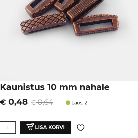
Kaunistus 10 mm nahale
Algne
Current
0,48
€
0,64
€
Laos: 2
hind
price
oli:
is:
Kaunistus
LISA KORVI
10