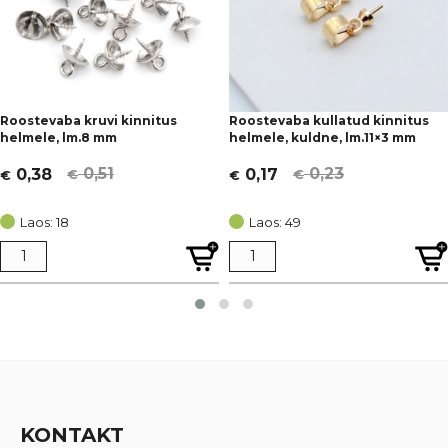
Roostevaba kruvi kinnitus
Roostevaba kullatud kinnitus
helmele, lm.8 mm
helmele, kuldne, lm.11×3 mm
0,51
0,23
0,38
0,17
€
€
€
€
Algne
Current
Algne
Current
hind
price
hind
price
Laos: 18
Laos: 49
oli:
is:
oli:
is:
€ 0,51.
€ 0,38.
€ 0,23.
€ 0,17.
KONTAKT