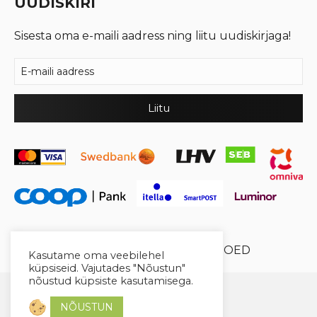
UUDISKIRI
Sisesta oma e-maili aadress ning liitu uudiskirjaga!
© 2026 Cool Crystal OÜ //
XYSUM E-POED
Kasutame oma veebilehel
küpsiseid. Vajutades "Nõustun"
nõustud küpsiste kasutamisega.
NÕUSTUN