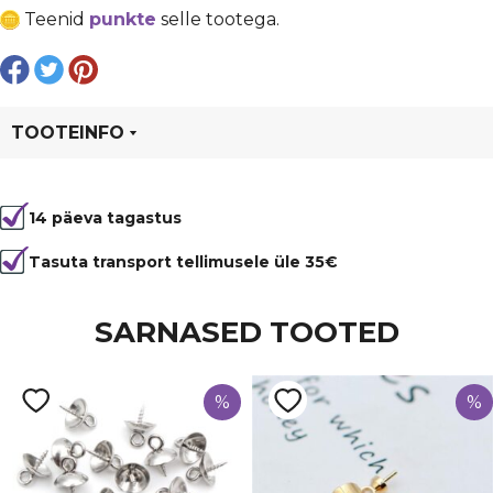
€ 0,64.
€ 0,48.
mm
Teenid
punkte
selle tootega.
nahale
kogus
TOOTEINFO
Tootekood
95919
14 päeva tagastus
Värvus
Pruun
Tüüp
kaunistus
Tasuta transport tellimusele üle 35€
SARNASED TOOTED
%
%