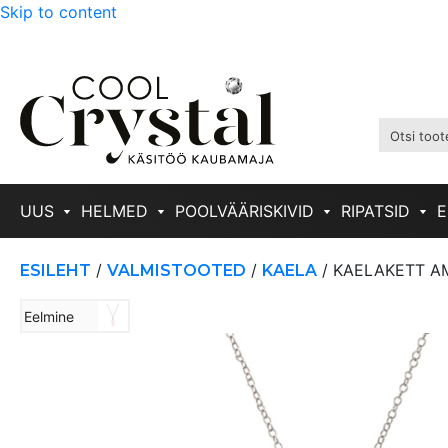
Skip to content
UUS
HELMED
POOLVÄÄRISKIVID
RIPATSID
E
/
/
/ KAELAKETT AM
ESILEHT
VALMISTOOTED
KAELA
Eelmine