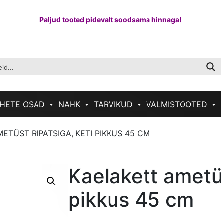
Paljud tooted pidevalt soodsama hinnaga!
HETE OSAD
NAHK
TARVIKUD
VALMISTOOTED
ETÜST RIPATSIGA, KETI PIKKUS 45 CM
Kaelakett ametüs
pikkus 45 cm