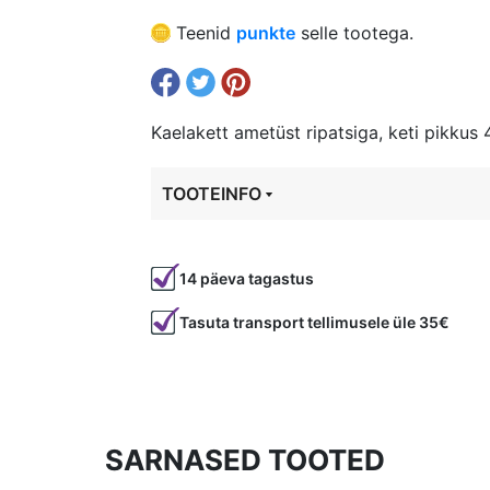
Teenid
punkte
selle tootega.
Kaelakett ametüst ripatsiga, keti pikkus
TOOTEINFO
Tootekood
80788
14 päeva tagastus
Tasuta transport tellimusele üle 35€
SARNASED TOOTED