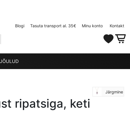
Blogi
Tasuta transport al. 35€
Minu konto
Kontakt
JÕULUD
Järgmine
t ripatsiga, keti