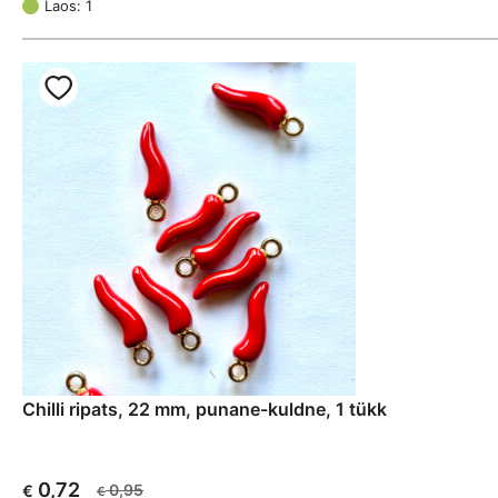
oli:
is:
Laos: 1
€ 3,47.
€ 2,60.
Chilli ripats, 22 mm, punane-kuldne, 1 tükk
0,72
0,95
€
€