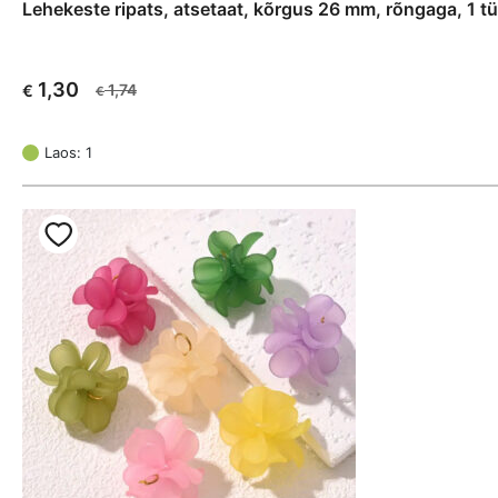
Lehekeste ripats, atsetaat, kõrgus 26 mm, rõngaga, 1 tü
1,30
1,74
€
€
Algne
Current
hind
price
oli:
is:
Laos: 1
€ 1,74.
€ 1,30.