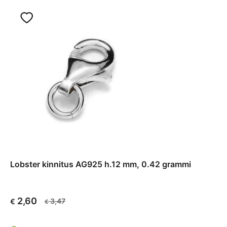
Lobster kinnitus AG925 h.12 mm, 0.42 grammi
2,60
3,47
€
€
Algne
Current
hind
price