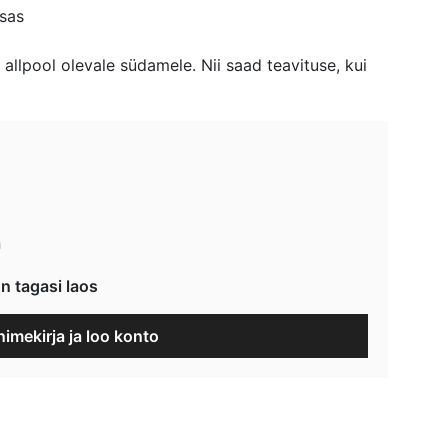
sas
allpool olevale südamele. Nii saad teavituse, kui
a
n tagasi laos
nimekirja ja loo konto