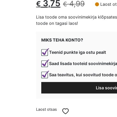
Algne
Current
3,75
4,99
€
€
Laost ot
hind
price
Lisa toode oma soovinimekirja klõpsates 
toode on tagasi laos!
oli:
is:
€ 4,99.
€ 3,75.
MIKS TEHA KONTO?
Teenid punkte iga ostu pealt
Saad lisada tooteid soovinimekirj
Saa teavitus, kui soovitud toode o
Lisa soovi
Laost otsas