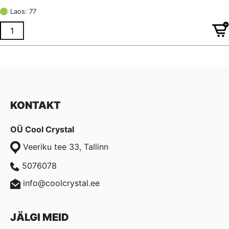
hind
price
Laos: 77
oli:
is:
€ 0,12.
€ 0,09.
KONTAKT
OÜ Cool Crystal
Veeriku tee 33, Tallinn
5076078
info@coolcrystal.ee
JÄLGI MEID