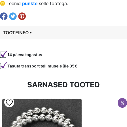
€ 0,66.
€ 0,50.
Teenid
punkte
selle tootega.
auk
1
mm
kogus
TOOTEINFO
Tootekood
1120
14 päeva tagastus
Värvus
Punane
Tasuta transport tellimusele üle 35€
Kuju
ümmargune
Tüüp
Jaspis
SARNASED TOOTED
%