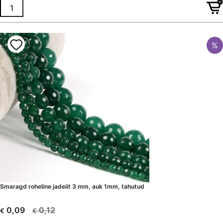
€ 0,31.
€ 0,23.
%
Smaragd roheline jadeiit 3 mm, auk 1mm, tahutud
0,12
0,09
€
€
Algne
Current