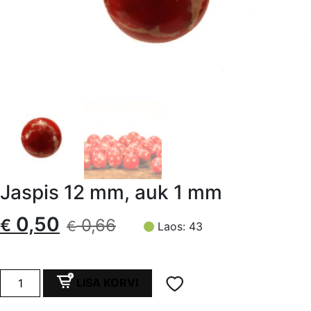
Jaspis 12 mm, auk 1 mm
Algne
Current
0,50
€
0,66
€
Laos: 43
hind
price
oli:
is:
Jaspis
LISA KORVI
12
mm,