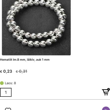
Hematiit lm.8 mm, läikiv, auk 1 mm
0,31
0,23
€
€
Algne
Current
hind
price
Laos: 8
oli:
is:
€ 0,31.
€ 0,23.