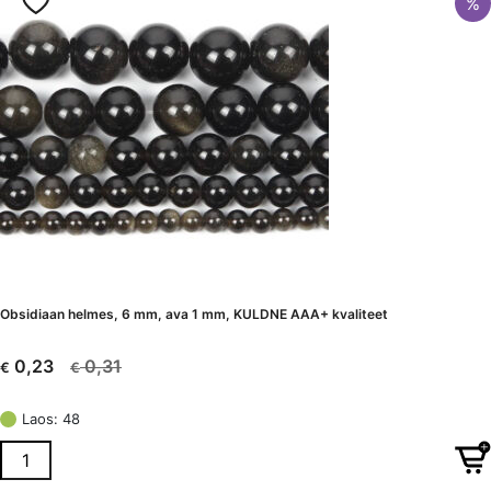
%
Obsidiaan helmes, 6 mm, ava 1 mm, KULDNE AAA+ kvaliteet
0,31
0,23
€
€
Algne
Current
hind
price
Laos: 48
oli:
is:
€ 0,31.
€ 0,23.