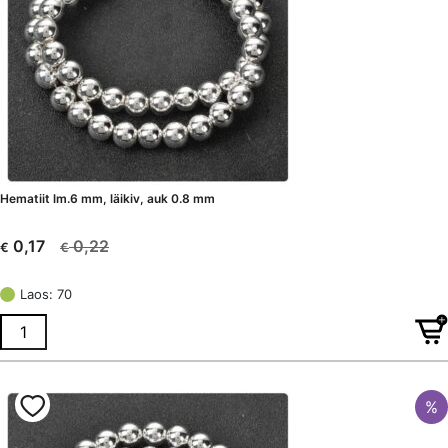
Hematiit lm.6 mm, läikiv, auk 0.8 mm
0,22
0,17
€
€
Algne
Current
hind
price
Laos: 70
oli:
is:
€ 0,22.
€ 0,17.
%