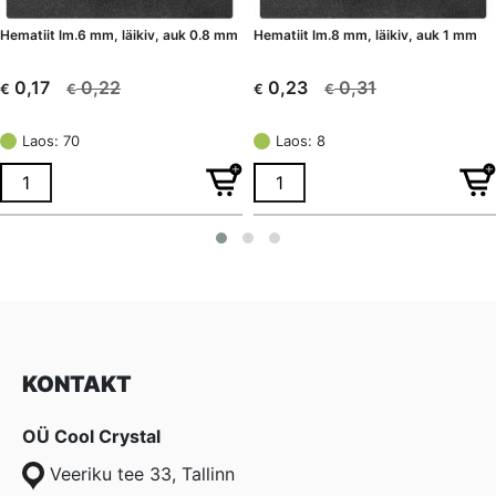
Hematiit lm.6 mm, läikiv, auk 0.8 mm
Hematiit lm.8 mm, läikiv, auk 1 mm
0,22
0,31
0,17
0,23
€
€
€
€
Algne
Current
Algne
Current
hind
price
hind
price
Laos: 70
Laos: 8
oli:
is:
oli:
is:
€ 0,22.
€ 0,17.
€ 0,31.
€ 0,23.
KONTAKT
OÜ Cool Crystal
Veeriku tee 33, Tallinn