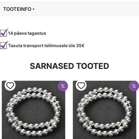
TOOTEINFO
Tootekood
19997
14 päeva tagastus
Värvus
Hõbedane
Tasuta transport tellimusele üle 35€
Kuju
ümmargune
Läbimõõt
6 mm
SARNASED TOOTED
Tüüp
Hematiit
%
%