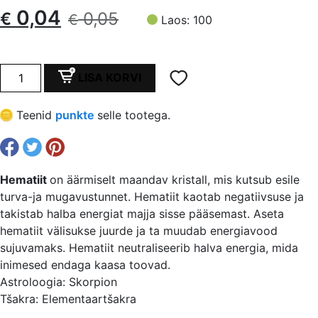
Algne
Current
0,04
€
0,05
€
Laos: 100
hind
price
oli:
is:
Hematiit
LISA KORVI
6
€ 0,05.
€ 0,04.
mm,
Teenid
punkte
selle tootega.
auk
0.7
mm
kogus
Hematiit
on äärmiselt maandav kristall, mis kutsub esile
turva-ja mugavustunnet. Hematiit kaotab negatiivsuse ja
takistab halba energiat majja sisse pääsemast. Aseta
hematiit välisukse juurde ja ta muudab energiavood
sujuvamaks. Hematiit neutraliseerib halva energia, mida
inimesed endaga kaasa toovad.
Astroloogia: Skorpion
Tšakra: Elementaartšakra