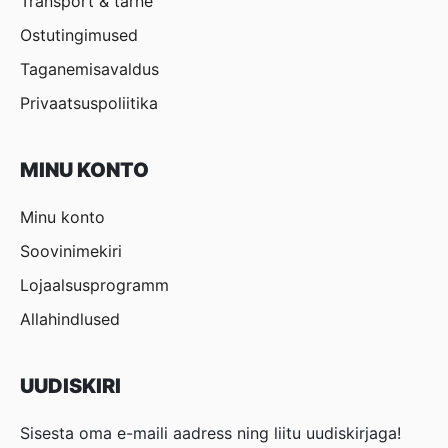
Transport & tarne
Ostutingimused
Taganemisavaldus
Privaatsuspoliitika
MINU KONTO
Minu konto
Soovinimekiri
Lojaalsusprogramm
Allahindlused
UUDISKIRI
Sisesta oma e-maili aadress ning liitu uudiskirjaga!