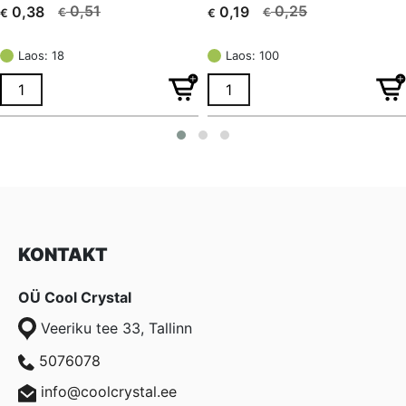
0,51
0,25
0,38
0,19
€
€
€
€
Algne
Current
Algne
Current
hind
price
hind
price
Laos: 18
Laos: 100
oli:
is:
oli:
is:
€ 0,51.
€ 0,38.
€ 0,25.
€ 0,19.
KONTAKT
OÜ Cool Crystal
Veeriku tee 33, Tallinn
5076078
info@coolcrystal.ee