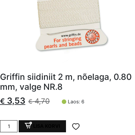
Griffin siidiniit 2 m, nõelaga, 0.80
mm, valge NR.8
Algne
Current
3,53
€
4,70
€
Laos: 6
hind
price
oli:
is:
Griffin
LISA KORVI
siidiniit