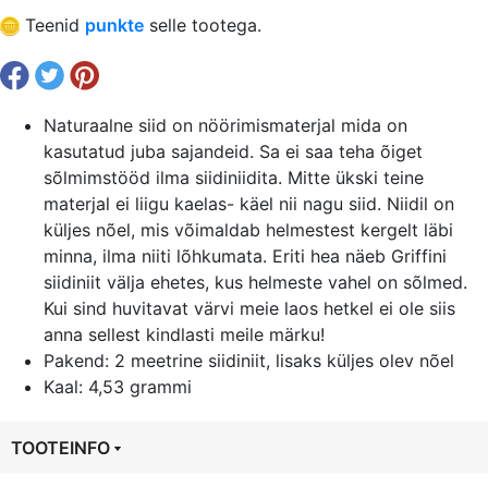
€ 4,70.
€ 3,53.
2
Teenid
punkte
selle tootega.
m,
nõelaga,
0.80
mm,
Naturaalne siid on nöörimismaterjal mida on
valge
kasutatud juba sajandeid. Sa ei saa teha õiget
NR.8
sõlmimstööd ilma siidiniidita. Mitte ükski teine
kogus
materjal ei liigu kaelas- käel nii nagu siid. Niidil on
küljes nõel, mis võimaldab helmestest kergelt läbi
minna, ilma niiti lõhkumata. Eriti hea näeb Griffini
siidiniit välja ehetes, kus helmeste vahel on sõlmed.
Kui sind huvitavat värvi meie laos hetkel ei ole siis
anna sellest kindlasti meile märku!
Pakend: 2 meetrine siidiniit, lisaks küljes olev nõel
Kaal: 4,53 grammi
TOOTEINFO