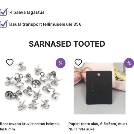
Tootekood
010108
14 päeva tagastus
Värvus
Valge
Tasuta transport tellimusele üle 35€
Läbimõõt
0.6 mm
Materjal
siidiniit
SARNASED TOOTED
%
%
Roostevaba kruvi kinnitus helmele,
Papist toote alus, 6.5x5cm, must
lm.8 mm
NB! 1 rida auke