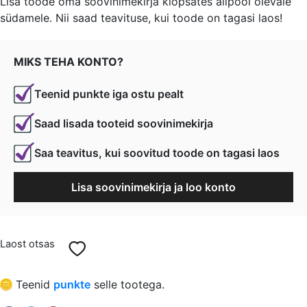
Lisa toode oma soovinimekirja klõpsates allpool olevale
südamele. Nii saad teavituse, kui toode on tagasi laos!
oli:
is:
€ 0,18.
€ 0,14.
MIKS TEHA KONTO?
Teenid punkte iga ostu pealt
Saad lisada tooteid soovinimekirja
Saa teavitus, kui soovitud toode on tagasi laos
Lisa soovinimekirja ja loo konto
Laost otsas
Teenid
punkte
selle tootega.