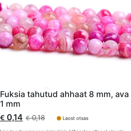
Fuksia tahutud ahhaat 8 mm, ava
1 mm
Algne
Current
0,14
€
0,18
€
Laost otsas
hind
price