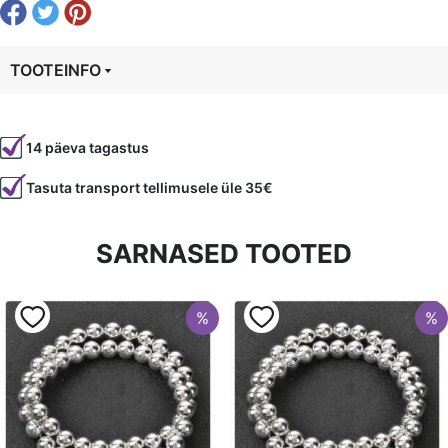
TOOTEINFO
Tootekood
95199
14 päeva tagastus
Värvus
Roosa
Tasuta transport tellimusele üle 35€
Kuju
ümmargune
Läbimõõt
8 mm
SARNASED TOOTED
Tüüp
Ahhaat
%
%