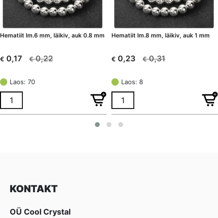
Hematiit lm.6 mm, läikiv, auk 0.8 mm
Hematiit lm.8 mm, läikiv, auk 1 mm
0,22
0,31
0,17
0,23
€
€
€
€
Algne
Current
Algne
Current
hind
price
hind
price
Laos: 70
Laos: 8
oli:
is:
oli:
is:
€ 0,22.
€ 0,17.
€ 0,31.
€ 0,23.
KONTAKT
OÜ Cool Crystal