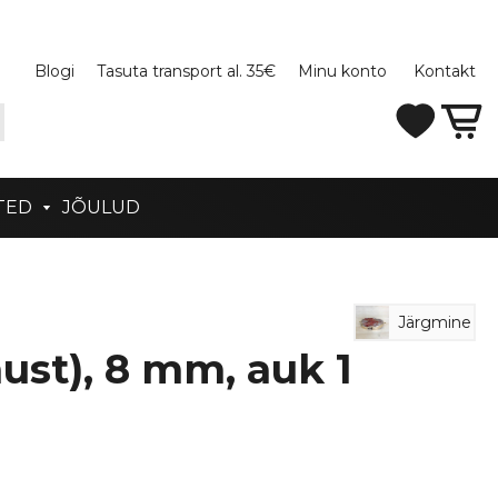
Blogi
Tasuta transport al. 35€
Minu konto
Kontakt
TED
JÕULUD
Järgmine
ust), 8 mm, auk 1