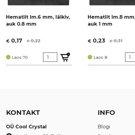
Hematiit lm.6 mm, läikiv,
Hematiit lm.8 mm, 
auk 0.8 mm
auk 1 mm
0,17
0,23
0,22
0,31
€
€
€
€
Algne
Current
Algne
Current
hind
price
hind
price
oli:
is:
Laos: 70
oli:
is:
Laos: 8
€ 0,22.
€ 0,17.
€ 0,31.
€ 0,23.
KONTAKT
INFO
OÜ Cool Crystal
Blogi