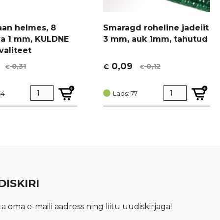
aan helmes, 8
Smaragd roheline jadeiit
a 1 mm, KULDNE
3 mm, auk 1mm, tahutud
valiteet
0,09
0,31
0,12
€
€
€
t
Algne
Current
hind
price
34
oli:
is:
Laos: 77
€ 0,12.
€ 0,09.
ISKIRI
ta oma e-maili aadress ning liitu uudiskirjaga!