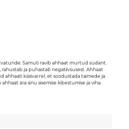
urvatunde. Samuti ravib ahhaat murtud südant.
, rahustab ja puhastab negatiivsusest. Ahhaat
ud ahhaati käsivarrel, et soodustada taimede ja
b ahhaat ära sinu sisemise kibestumise ja viha.