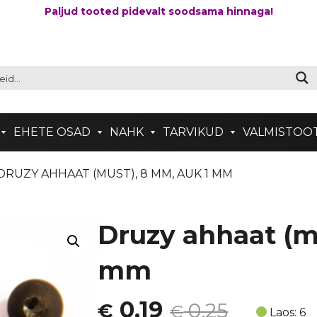
Paljud tooted pidevalt soodsama hinnaga!
EHETE OSAD
NAHK
TARVIKUD
VALMISTOO
 DRUZY AHHAAT (MUST), 8 MM, AUK 1 MM
Druzy ahhaat (m
mm
Algne
Current
0,19
0,25
€
€
Laos: 6