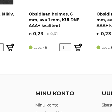
läikiv,
Obsidiaan helmes, 6
Obsidi
mm, ava 1 mm, KULDNE
mm, av
AAA+ kvaliteet
AAA+ k
0,23
0,23
0,31
€
€
€
Algne
Current
Algne
Curren
hind
price
hind
price
oli:
is:
Laos: 48
oli:
is:
Laos: 
€ 0,31.
€ 0,23.
€ 0,31.
€ 0,23.
MINU KONTO
UUD
Minu konto
Sises