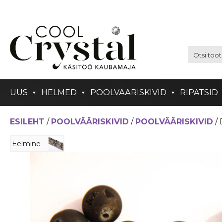
UUS
HELMED
POOLVÄÄRISKIVID
RIPATSID
ESILEHT
/
POOLVÄÄRISKIVID
/
POOLVÄÄRISKIVID
/
Eelmine