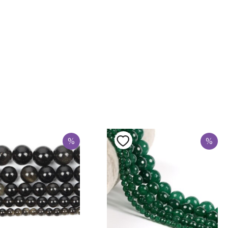
e
%
%