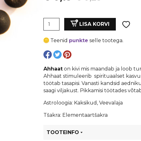
hind
price
Druzy
oli:
is:
LISA KORVI
ahhaat
(must),
€ 0,25.
€ 0,19.
Teenid
punkte
selle tootega.
8
mm,
auk
1
Ahhaat
on kivi mis maandab ja loob t
mm
Ahhaat stimuleerib spirituaalset kasvu
kogus
töötab tasapisi. Vanasti kandsid aednik
saagi viljakust. Pikkamisi töötades võta
Astroloogia: Kaksikud, Veevalaja
Tšakra: Elementaartšakra
TOOTEINFO