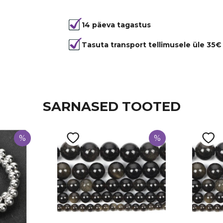
Tootekood
1422
14 päeva tagastus
Värvus
Must
Kuju
ümmargun
Tasuta transport tellimusele üle 35€
Läbimõõt
8 mm
Tüüp
Ahhaat
SARNASED TOOTED
%
%