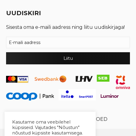
UUDISKIRI
Sisesta oma e-maili aadress ning liitu uudiskirjaga!
© 2026 Cool Crystal OÜ //
XYSUM E-POED
Kasutame oma veebilehel
küpsiseid. Vajutades "Nõustun"
nõustud küpsiste kasutamisega.