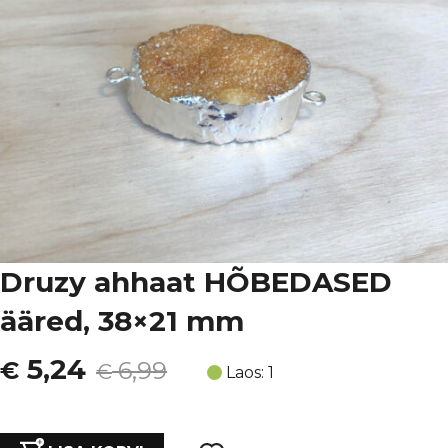
Druzy ahhaat HÕBEDASED
ääred, 38×21 mm
Algne
Current
5,24
€
6,99
€
Laos: 1
hind
price
Druzy