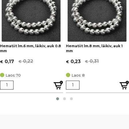
Hematiit lm.6 mm, läikiv, auk 0.8
Hematiit lm.8 mm, läikiv, auk 1
mm
mm
0,22
0,31
0,17
0,23
€
€
€
€
Algne
Current
Algne
Current
hind
price
hind
price
Laos: 70
Laos: 8
oli:
is:
oli:
is:
€ 0,22.
€ 0,17.
€ 0,31.
€ 0,23.