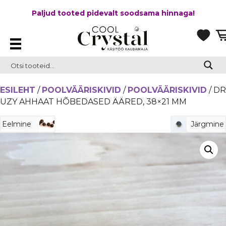
Paljud tooted pidevalt soodsama hinnaga!
ESILEHT
/
POOLVÄÄRISKIVID
/
POOLVÄÄRISKIVID
/ DR
UZY AHHAAT HÕBEDASED ÄÄRED, 38×21 MM
Eelmine
Järgmine