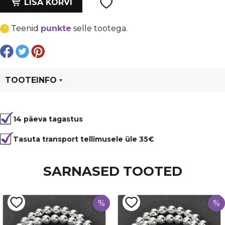
oli:
is:
LISA KORVI
ahhaat
€ 6,99.
€ 5,24.
HÕBEDASED
Teenid
punkte
selle tootega.
ääred,
38x21
mm
kogus
TOOTEINFO
Tootekood
95415
14 päeva tagastus
Tasuta transport tellimusele üle 35€
SARNASED TOOTED
%
%