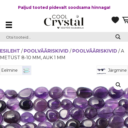
Paljud tooted pidevalt soodsama hinnaga!
ESILEHT
/
POOLVÄÄRISKIVID
/
POOLVÄÄRISKIVID
/ A
METÜST 8-10 MM, AUK 1 MM
Eelmine
Järgmine