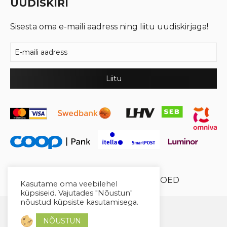
UUDISKIRI
Sisesta oma e-maili aadress ning liitu uudiskirjaga!
© 2026 Cool Crystal OÜ //
XYSUM E-POED
Kasutame oma veebilehel
küpsiseid. Vajutades "Nõustun"
nõustud küpsiste kasutamisega.
NÕUSTUN