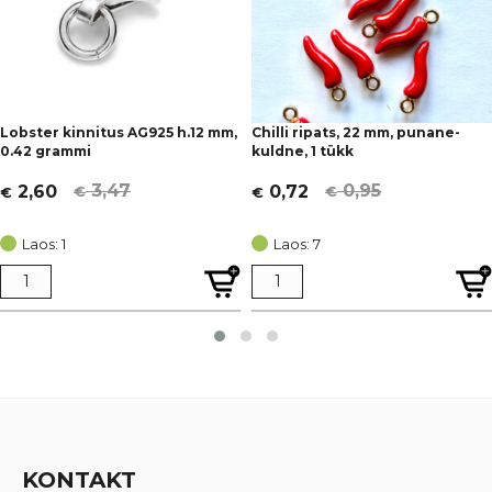
Lobster kinnitus AG925 h.12 mm,
Chilli ripats, 22 mm, punane-
0.42 grammi
kuldne, 1 tükk
3,47
0,95
2,60
0,72
€
€
€
€
Algne
Current
Algne
Current
hind
price
hind
price
Laos: 1
Laos: 7
oli:
is:
oli:
is:
€ 3,47.
€ 2,60.
€ 0,95.
€ 0,72.
KONTAKT