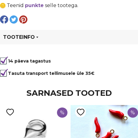
€ 0,36.
€ 0,27.
10
Teenid
punkte
selle tootega.
mm,
auk
1
mm
kogus
TOOTEINFO
Tootekood
96991
14 päeva tagastus
Värvus
Lilla
Kuju
ovaal
Tasuta transport tellimusele üle 35€
Läbimõõt
8 mm
SARNASED TOOTED
Tüüp
Ametüst
%
%