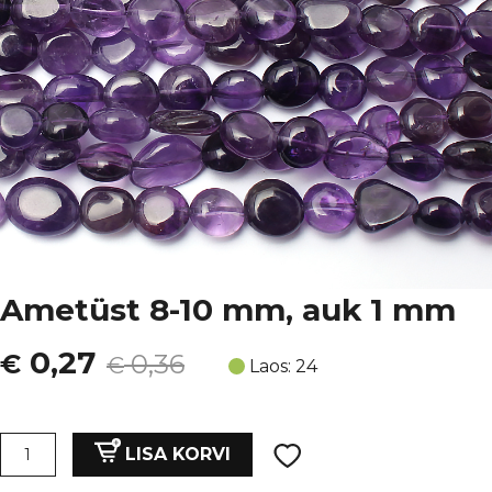
Ametüst 8-10 mm, auk 1 mm
Algne
Current
0,27
€
0,36
€
Laos: 24
hind
price
oli:
is:
Ametüst
LISA KORVI
8-