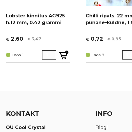
Lobster kinnitus AG925
Chilli ripats, 22 m
h.12 mm, 0.42 grammi
punane-kuldne, 1 
2,60
0,72
3,47
0,95
€
€
€
€
Algne
Current
Algne
Current
hind
price
hind
price
oli:
is:
Laos: 1
oli:
is:
Laos: 7
€ 3,47.
€ 2,60.
€ 0,95.
€ 0,72.
KONTAKT
INFO
OÜ Cool Crystal
Blogi