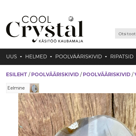
UUS
HELMED
POOLVÄÄRISKIVID
RIPATSID
ESILEHT
/
POOLVÄÄRISKIVID
/
POOLVÄÄRISKIVID
/
Eelmine