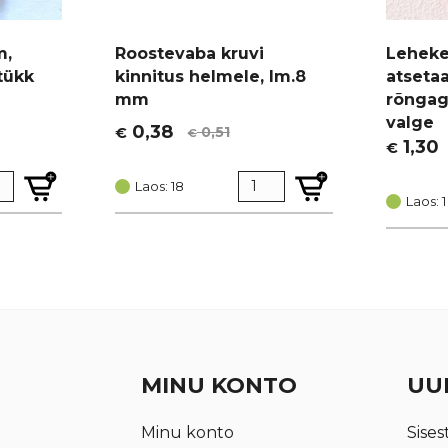
m,
Roostevaba kruvi
Lehekes
tükk
kinnitus helmele, lm.8
atseta
mm
rõngaga
valge
0,38
0,51
€
€
Algne
Current
1,30
€
Algne
Curren
hind
price
hind
price
oli:
is:
Laos: 18
oli:
is:
Laos: 1
€ 0,51.
€ 0,38.
€ 1,74.
€ 1,30.
MINU KONTO
UUD
Minu konto
Sises