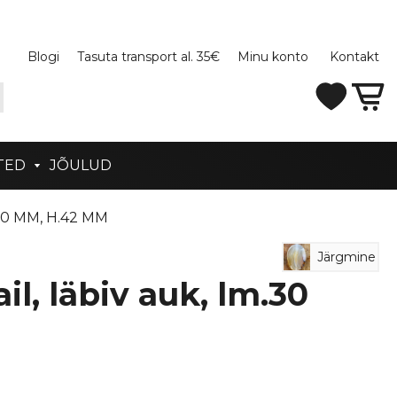
Blogi
Tasuta transport al. 35€
Minu konto
Kontakt
TED
JÕULUD
30 MM, H.42 MM
Järgmine
l, läbiv auk, lm.30