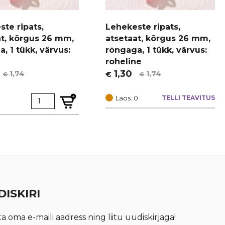
te ripats,
Lehekeste ripats,
at, kõrgus 26 mm,
atsetaat, kõrgus 26 mm,
, 1 tükk, värvus:
rõngaga, 1 tükk, värvus:
roheline
1,30
1,74
1,74
€
€
€
t
Algne
Current
hind
price
Laos: 0
TELLI TEAVITUS
oli:
is:
€ 1,74.
€ 1,30.
ISKIRI
ta oma e-maili aadress ning liitu uudiskirjaga!