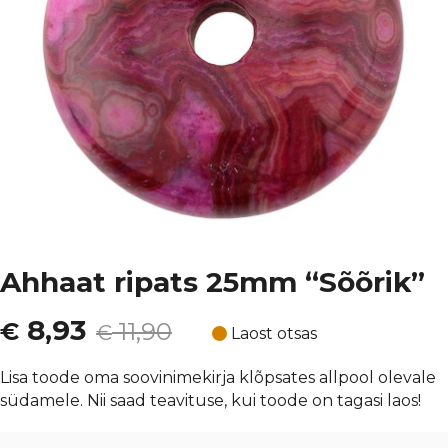
Ahhaat ripats 25mm “Sõõrik”
Algne
Current
8,93
€
11,90
€
Laost otsas
hind
price
Lisa toode oma soovinimekirja klõpsates allpool olevale
südamele. Nii saad teavituse, kui toode on tagasi laos!
oli:
is: