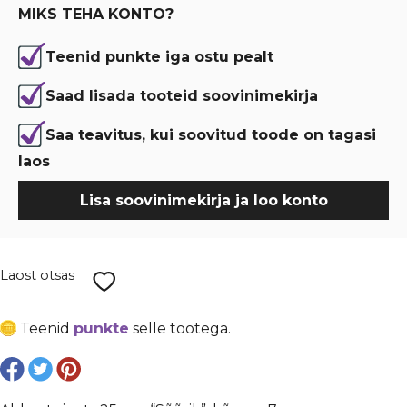
€ 11,90.
€ 8,93.
MIKS TEHA KONTO?
Teenid punkte iga ostu pealt
Saad lisada tooteid soovinimekirja
Saa teavitus, kui soovitud toode on tagasi
laos
Lisa soovinimekirja ja loo konto
Laost otsas
Teenid
punkte
selle tootega.