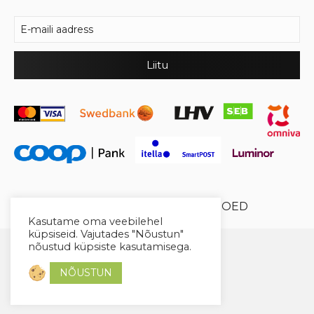
© 2026 Cool Crystal OÜ //
XYSUM E-POED
Kasutame oma veebilehel
küpsiseid. Vajutades "Nõustun"
nõustud küpsiste kasutamisega.
NÕUSTUN