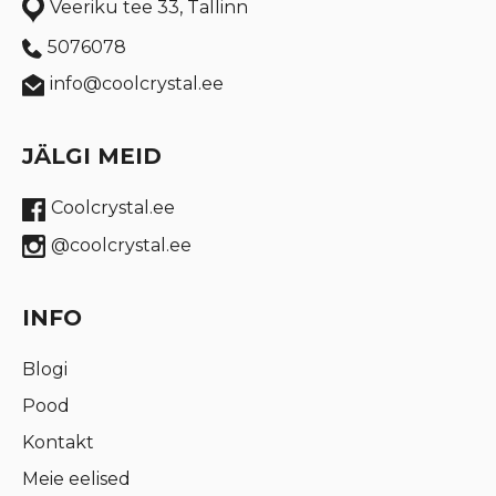
Veeriku tee 33, Tallinn
5076078
info@coolcrystal.ee
JÄLGI MEID
Coolcrystal.ee
@coolcrystal.ee
INFO
Blogi
Pood
Kontakt
Meie eelised