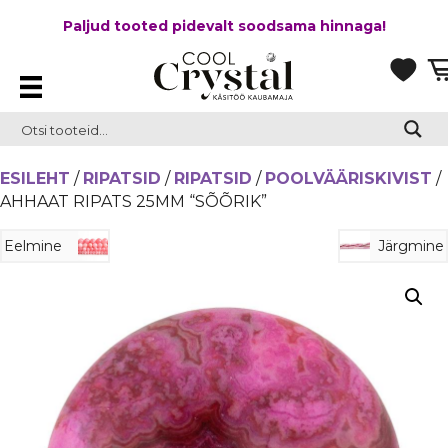
Paljud tooted pidevalt soodsama hinnaga!
ESILEHT
/
RIPATSID
/
RIPATSID
/
POOLVÄÄRISKIVIST
/
AHHAAT RIPATS 25MM “SÕÕRIK”
Eelmine
Järgmine