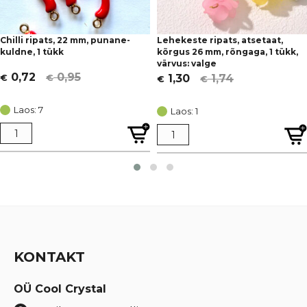
Chilli ripats, 22 mm, punane-
Lehekeste ripats, atsetaat,
kuldne, 1 tükk
kõrgus 26 mm, rõngaga, 1 tükk,
värvus: valge
0,95
0,72
1,74
1,30
€
€
€
€
Algne
Current
Algne
Current
hind
price
hind
price
Laos: 7
Laos: 1
oli:
is:
oli:
is:
€ 0,95.
€ 0,72.
€ 1,74.
€ 1,30.
KONTAKT
OÜ Cool Crystal