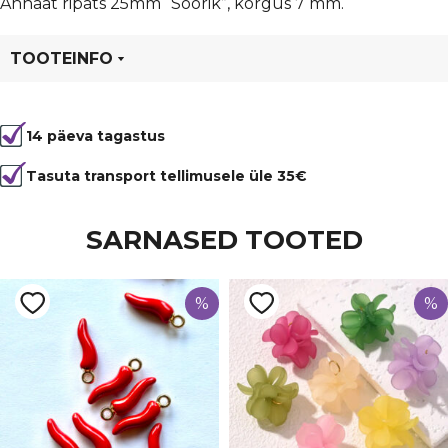
Ahhaat ripats 25mm “Sõõrik”, kõrgus 7 mm.
TOOTEINFO
Tootekood
81111ahhaat
14 päeva tagastus
Värvus
Roosa
Kuju
ripats, ümmargune
Tasuta transport tellimusele üle 35€
Läbimõõt
16-... mm
SARNASED TOOTED
Tüüp
Ahhaat
%
%