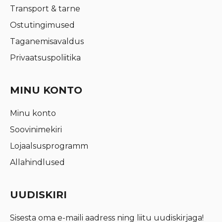
Transport & tarne
Ostutingimused
Taganemisavaldus
Privaatsuspoliitika
MINU KONTO
Minu konto
Soovinimekiri
Lojaalsusprogramm
Allahindlused
UUDISKIRI
Sisesta oma e-maili aadress ning liitu uudiskirjaga!