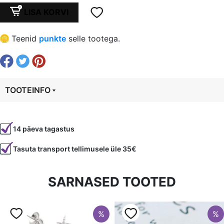
oli:
is:
3
LISA KORVI
mm
€ 4,50.
€ 3,38.
nahk,
Teenid
punkte
selle tootega.
1tk=1m,
värvus:
ROOSA
KULD
TOOTEINFO
kogus
Tootekood
95567
14 päeva tagastus
Värvus
Roosa kuld
Tasuta transport tellimusele üle 35€
Laius
3 mm
SARNASED TOOTED
%
%