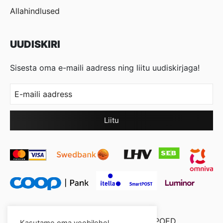
Allahindlused
UUDISKIRI
Sisesta oma e-maili aadress ning liitu uudiskirjaga!
© 2026 Cool Crystal OÜ //
XYSUM E-POED