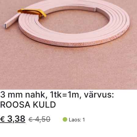
3 mm nahk, 1tk=1m, värvus:
ROOSA KULD
Algne
Current
3,38
€
4,50
€
Laos: 1
hind
price