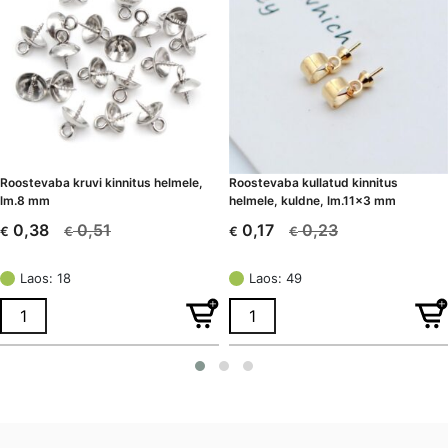
Roostevaba kruvi kinnitus helmele,
Roostevaba kullatud kinnitus
lm.8 mm
helmele, kuldne, lm.11×3 mm
0,51
0,23
0,38
0,17
€
€
€
€
Algne
Current
Algne
Current
hind
price
hind
price
Laos: 18
Laos: 49
oli:
is:
oli:
is:
€ 0,51.
€ 0,38.
€ 0,23.
€ 0,17.