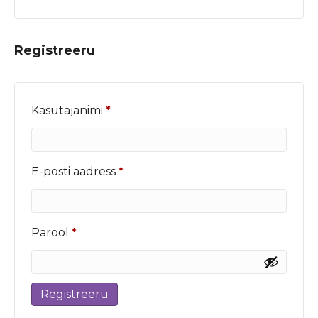
Registreeru
Nõutud
Kasutajanimi
*
Nõutud
E-posti aadress
*
Nõutud
Parool
*
Registreeru