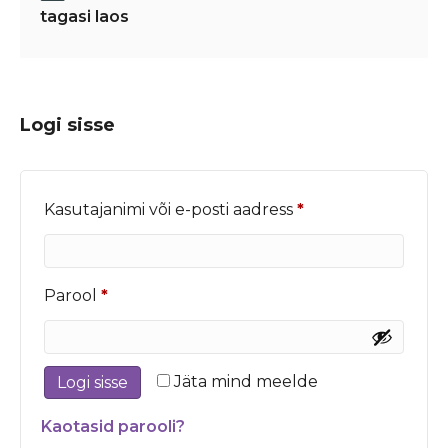
tagasi laos
Logi sisse
Nõutud
Kasutajanimi või e-posti aadress
*
Nõutud
Parool
*
Jäta mind meelde
Logi sisse
Kaotasid parooli?