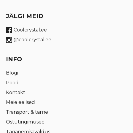
JÄLGI MEID
Coolcrystal.ee
@coolcrystal.ee
INFO
Blogi
Pood
Kontakt
Meie eelised
Transport & tarne
Ostutingimused
Taganemisavaldus