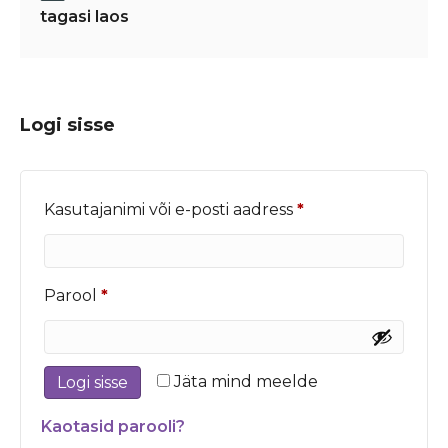
tagasi laos
Logi sisse
Nõutud
Kasutajanimi või e-posti aadress
*
Nõutud
Parool
*
Jäta mind meelde
Logi sisse
Kaotasid parooli?