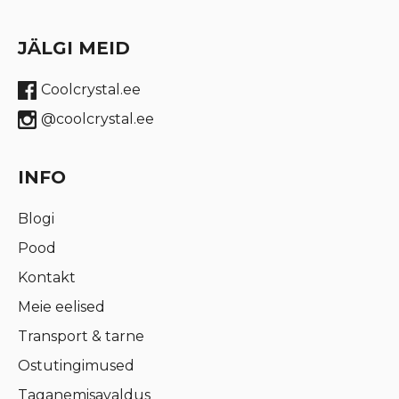
JÄLGI MEID
Coolcrystal.ee
@coolcrystal.ee
INFO
Blogi
Pood
Kontakt
Meie eelised
Transport & tarne
Ostutingimused
Taganemisavaldus