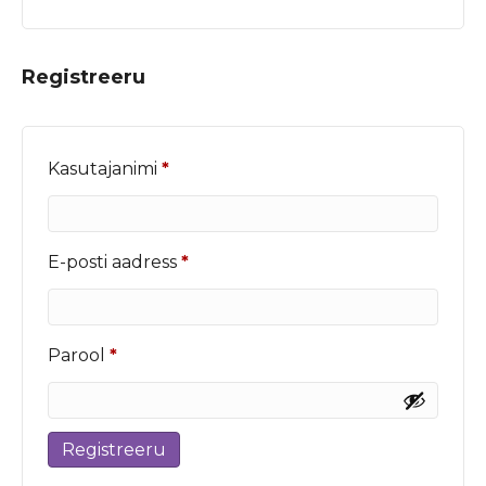
Registreeru
Nõutud
Kasutajanimi
*
Nõutud
E-posti aadress
*
Nõutud
Parool
*
Registreeru