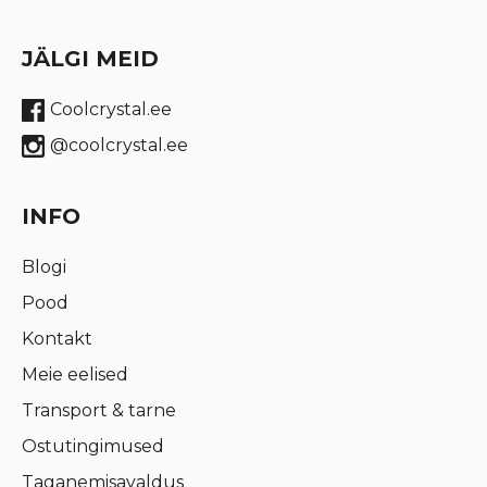
JÄLGI MEID
Coolcrystal.ee
@coolcrystal.ee
INFO
Blogi
Pood
Kontakt
Meie eelised
Transport & tarne
Ostutingimused
Taganemisavaldus