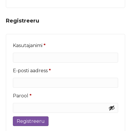
Registreeru
Nõutud
Kasutajanimi
*
Nõutud
E-posti aadress
*
Nõutud
Parool
*
Registreeru