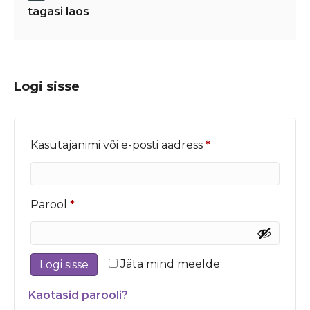
tagasi laos
Logi sisse
Nõutud
Kasutajanimi või e-posti aadress
*
Nõutud
Parool
*
Jäta mind meelde
Logi sisse
Kaotasid parooli?