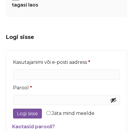
tagasi laos
Logi sisse
Nõutud
Kasutajanimi või e-posti aadress
*
Nõutud
Parool
*
Jäta mind meelde
Logi sisse
Kaotasid parooli?