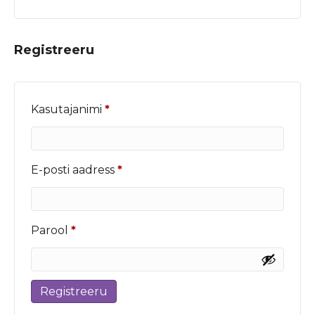
Registreeru
Nõutud
Kasutajanimi
*
Nõutud
E-posti aadress
*
Nõutud
Parool
*
Registreeru