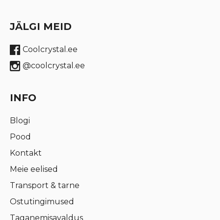
JÄLGI MEID
Coolcrystal.ee
@coolcrystal.ee
INFO
Blogi
Pood
Kontakt
Meie eelised
Transport & tarne
Ostutingimused
Taganemisavaldus