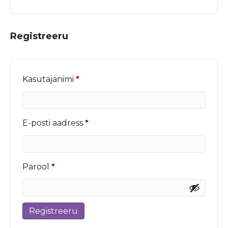
Registreeru
Nõutud
Kasutajanimi
*
Nõutud
E-posti aadress
*
Nõutud
Parool
*
Registreeru