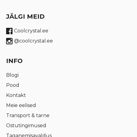
JÄLGI MEID
Coolcrystal.ee
@coolcrystal.ee
INFO
Blogi
Pood
Kontakt
Meie eelised
Transport & tarne
Ostutingimused
Taganemisavaldus