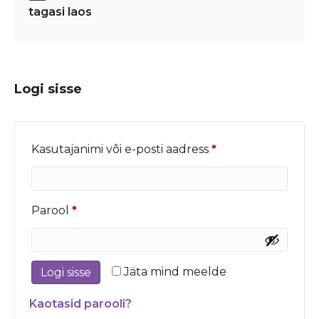
tagasi laos
Logi sisse
Nõutud
Kasutajanimi või e-posti aadress
*
Nõutud
Parool
*
Jäta mind meelde
Logi sisse
Kaotasid parooli?