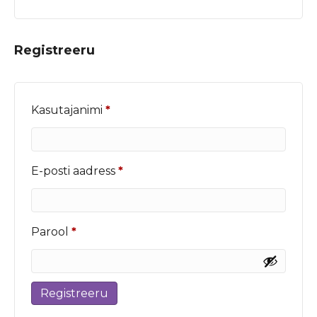
Registreeru
Nõutud
Kasutajanimi
*
Nõutud
E-posti aadress
*
Nõutud
Parool
*
Registreeru