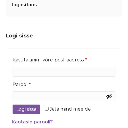
tagasi laos
Logi sisse
Nõutud
Kasutajanimi või e-posti aadress
*
Nõutud
Parool
*
Jäta mind meelde
Logi sisse
Kaotasid parooli?