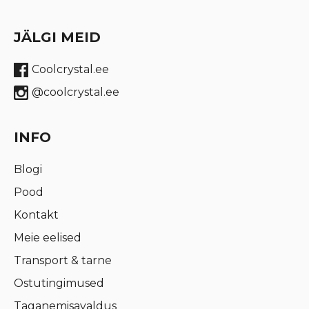
JÄLGI MEID
Coolcrystal.ee
@coolcrystal.ee
INFO
Blogi
Pood
Kontakt
Meie eelised
Transport & tarne
Ostutingimused
Taganemisavaldus