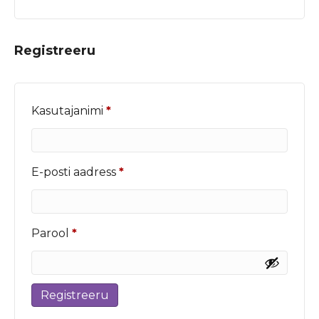
Registreeru
Nõutud
Kasutajanimi
*
Nõutud
E-posti aadress
*
Nõutud
Parool
*
Registreeru