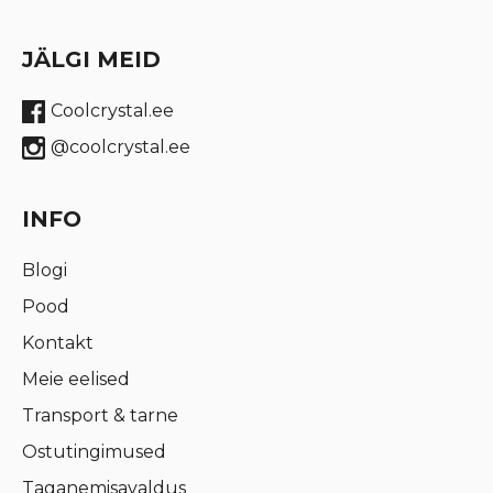
JÄLGI MEID
Coolcrystal.ee
@coolcrystal.ee
INFO
Blogi
Pood
Kontakt
Meie eelised
Transport & tarne
Ostutingimused
Taganemisavaldus