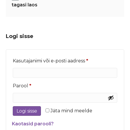
tagasi laos
Logi sisse
Nõutud
Kasutajanimi või e-posti aadress
*
Nõutud
Parool
*
Jäta mind meelde
Logi sisse
Kaotasid parooli?