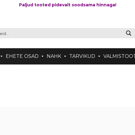
Paljud tooted pidevalt soodsama hinnaga!
EHETE OSAD
NAHK
TARVIKUD
VALMISTOO