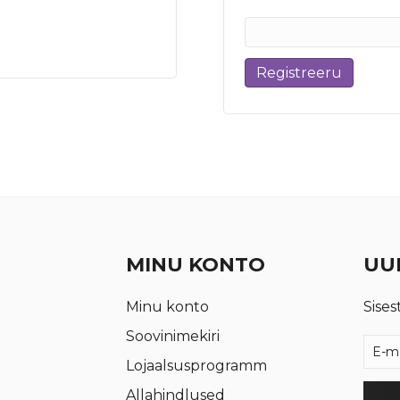
Registreeru
MINU KONTO
UUD
Minu konto
Sises
Soovinimekiri
Lojaalsusprogramm
Allahindlused