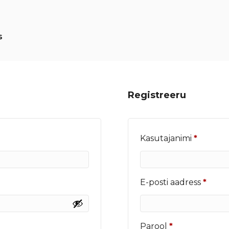
s
Registreeru
Nõutu
Kasutajanimi
*
Nõut
E-posti aadress
*
Nõutud
Parool
*