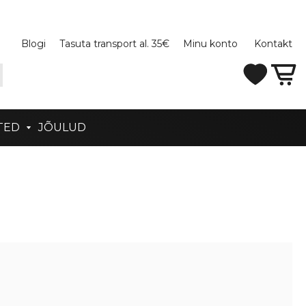
Blogi
Tasuta transport al. 35€
Minu konto
Kontakt
TED
JÕULUD