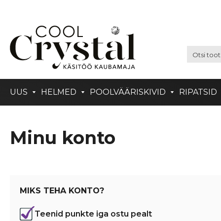
UUS
HELMED
POOLVÄÄRISKIVID
RIPATSID
Minu konto
MIKS TEHA KONTO?
Teenid punkte iga ostu pealt