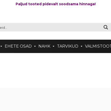
Paljud tooted pidevalt soodsama hinnaga!
EHETE OSAD
NAHK
TARVIKUD
VALMISTOO