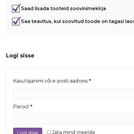
Saad lisada tooteid soovinimekirja
Saa teavitus, kui soovitud toode on tagasi lao
Logi sisse
Nõutud
Kasutajanimi või e-posti aadress
*
Nõutud
Parool
*
Jäta mind meelde
Logi sisse