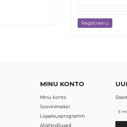
Registreeru
MINU KONTO
UUD
Minu konto
Sises
Soovinimekiri
Lojaalsusprogramm
Allahindlused