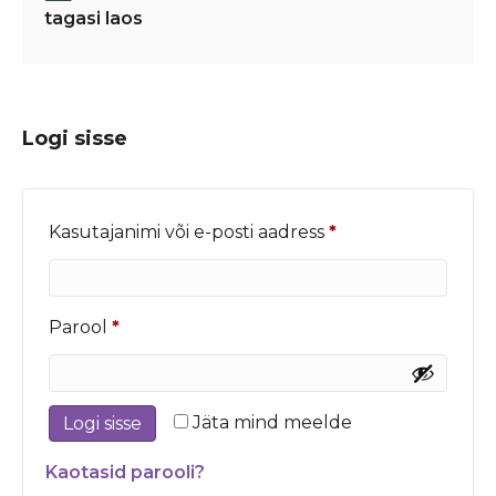
tagasi laos
Logi sisse
Nõutud
Kasutajanimi või e-posti aadress
*
Nõutud
Parool
*
Jäta mind meelde
Logi sisse
Kaotasid parooli?