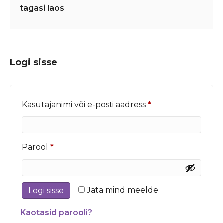
tagasi laos
Logi sisse
Nõutud
Kasutajanimi või e-posti aadress
*
Nõutud
Parool
*
Jäta mind meelde
Logi sisse
Kaotasid parooli?