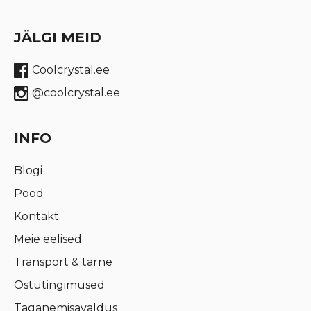
JÄLGI MEID
Coolcrystal.ee
@coolcrystal.ee
INFO
Blogi
Pood
Kontakt
Meie eelised
Transport & tarne
Ostutingimused
Taganemisavaldus