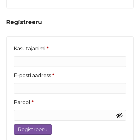
Registreeru
Nõutud
Kasutajanimi
*
Nõutud
E-posti aadress
*
Nõutud
Parool
*
Registreeru