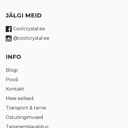
JÄLGI MEID
Coolcrystal.ee
@coolcrystal.ee
INFO
Blogi
Pood
Kontakt
Meie eelised
Transport & tarne
Ostutingimused
Taganemisavaldus