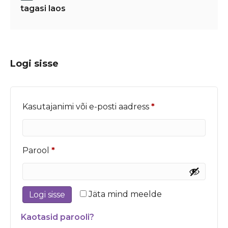
tagasi laos
Logi sisse
Nõutud
Kasutajanimi või e-posti aadress
*
Nõutud
Parool
*
Jäta mind meelde
Logi sisse
Kaotasid parooli?