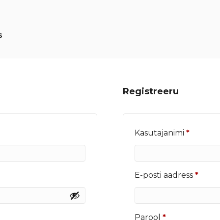
s
Registreeru
Nõutu
Kasutajanimi
*
Nõut
E-posti aadress
*
Nõutud
Parool
*