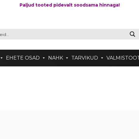
Paljud tooted pidevalt soodsama hinnaga!
EHETE OSAD
NAHK
TARVIKUD
VALMISTOO