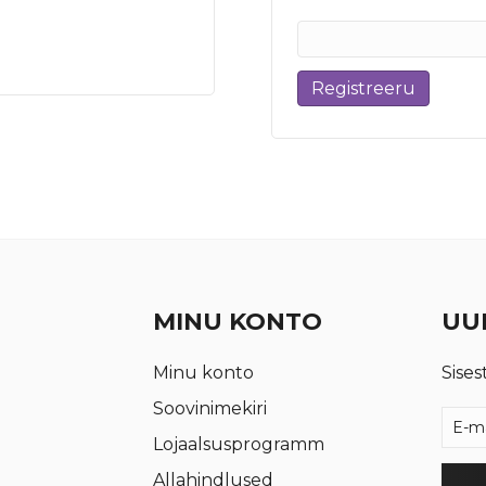
Registreeru
MINU KONTO
UUD
Minu konto
Sises
Soovinimekiri
Lojaalsusprogramm
Allahindlused