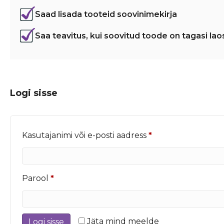
Saad lisada tooteid soovinimekirja
Saa teavitus, kui soovitud toode on tagasi lao
Logi sisse
Nõutud
Kasutajanimi või e-posti aadress
*
Nõutud
Parool
*
Jäta mind meelde
Logi sisse