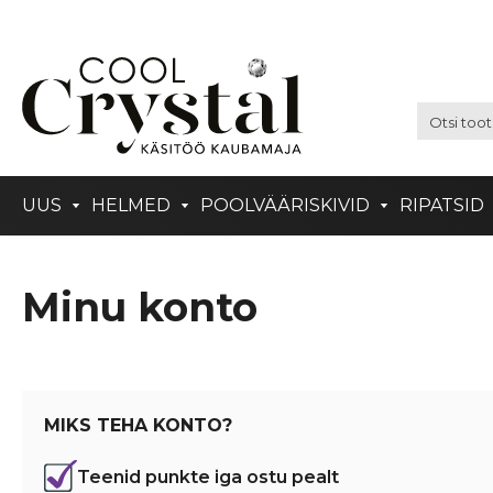
UUS
HELMED
POOLVÄÄRISKIVID
RIPATSID
Minu konto
MIKS TEHA KONTO?
Teenid punkte iga ostu pealt