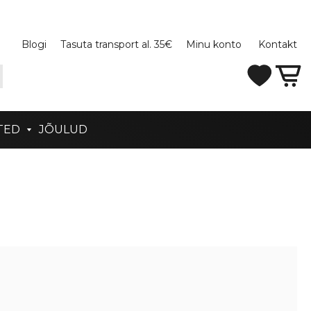
Blogi
Tasuta transport al. 35€
Minu konto
Kontakt
TED
JÕULUD