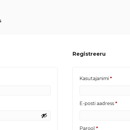
s
Registreeru
Nõutu
Kasutajanimi
*
Nõut
E-posti aadress
*
Nõutud
Parool
*