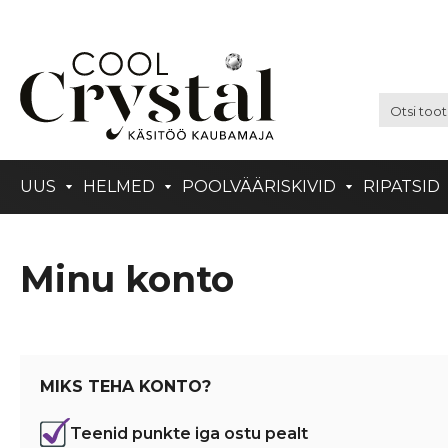
UUS
HELMED
POOLVÄÄRISKIVID
RIPATSID
Minu konto
MIKS TEHA KONTO?
Teenid punkte iga ostu pealt