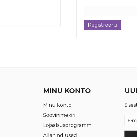
Registreeru
MINU KONTO
UUD
Minu konto
Sises
Soovinimekiri
Lojaalsusprogramm
Allahindlused