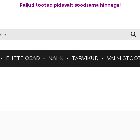
Paljud tooted pidevalt soodsama hinnaga!
EHETE OSAD
NAHK
TARVIKUD
VALMISTOO