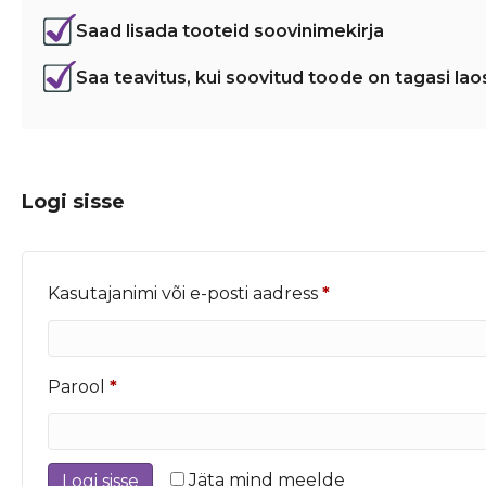
Saad lisada tooteid soovinimekirja
Saa teavitus, kui soovitud toode on tagasi lao
Logi sisse
Nõutud
Kasutajanimi või e-posti aadress
*
Nõutud
Parool
*
Jäta mind meelde
Logi sisse