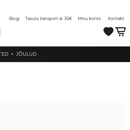
Blogi
Tasuta transport al. 35€
Minu konto
Kontakt
TED
JÕULUD