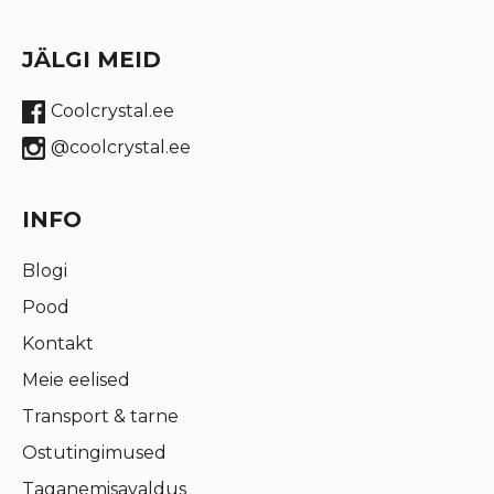
JÄLGI MEID
Coolcrystal.ee
@coolcrystal.ee
INFO
Blogi
Pood
Kontakt
Meie eelised
Transport & tarne
Ostutingimused
Taganemisavaldus