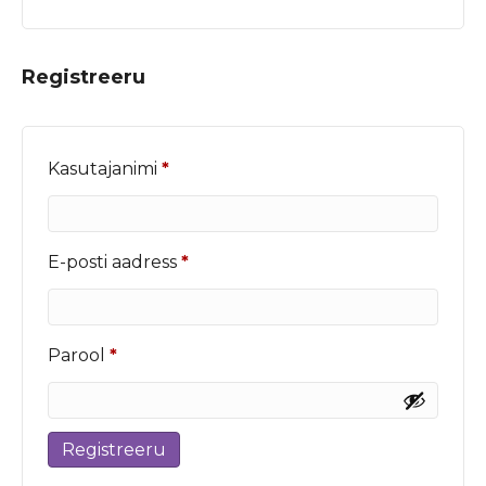
Registreeru
Nõutud
Kasutajanimi
*
Nõutud
E-posti aadress
*
Nõutud
Parool
*
Registreeru