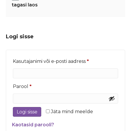
tagasi laos
Logi sisse
Nõutud
Kasutajanimi või e-posti aadress
*
Nõutud
Parool
*
Jäta mind meelde
Logi sisse
Kaotasid parooli?