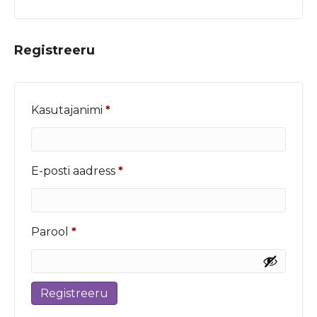
Registreeru
Nõutud
Kasutajanimi
*
Nõutud
E-posti aadress
*
Nõutud
Parool
*
Registreeru