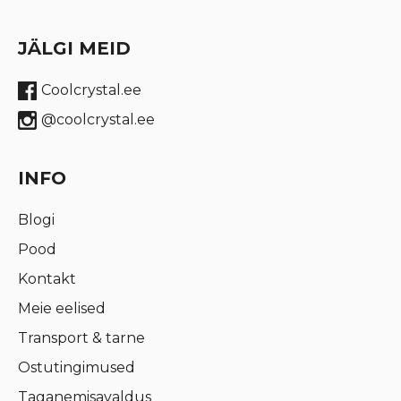
JÄLGI MEID
Coolcrystal.ee
@coolcrystal.ee
INFO
Blogi
Pood
Kontakt
Meie eelised
Transport & tarne
Ostutingimused
Taganemisavaldus