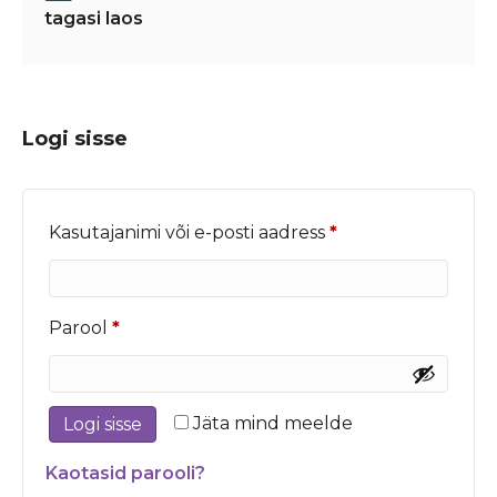
tagasi laos
Logi sisse
Nõutud
Kasutajanimi või e-posti aadress
*
Nõutud
Parool
*
Jäta mind meelde
Logi sisse
Kaotasid parooli?