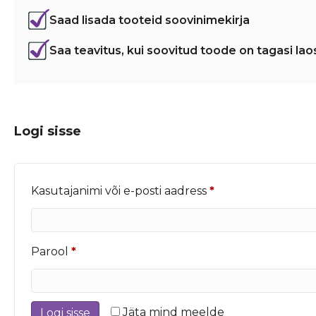
Saad lisada tooteid soovinimekirja
Saa teavitus, kui soovitud toode on tagasi lao
Logi sisse
Nõutud
Kasutajanimi või e-posti aadress
*
Nõutud
Parool
*
Jäta mind meelde
Logi sisse