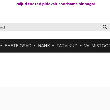
Paljud tooted pidevalt soodsama hinnaga!
EHETE OSAD
NAHK
TARVIKUD
VALMISTOO