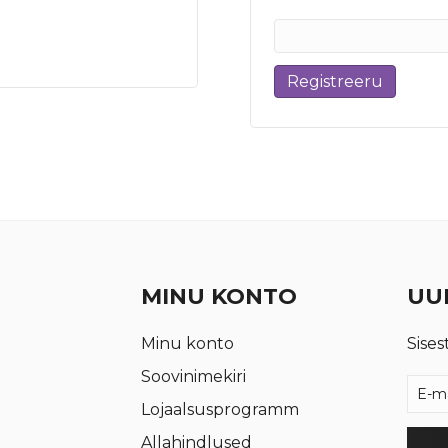
Registreeru
MINU KONTO
UUD
Minu konto
Sises
Soovinimekiri
Lojaalsusprogramm
Allahindlused