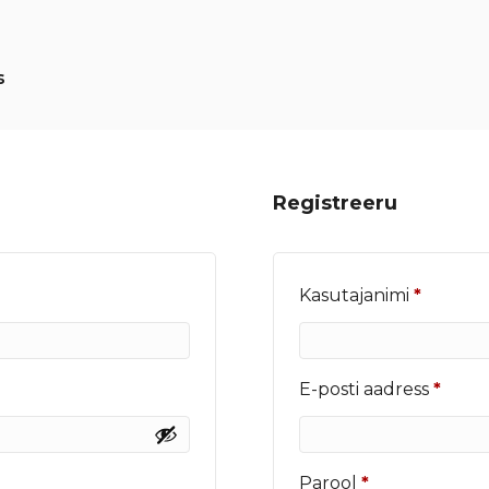
s
Registreeru
Nõutu
Kasutajanimi
*
Nõut
E-posti aadress
*
Nõutud
Parool
*