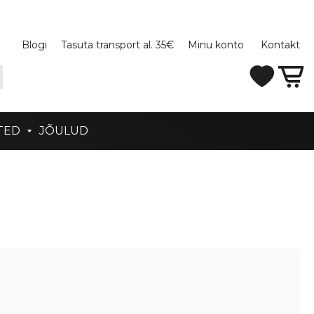
Blogi
Tasuta transport al. 35€
Minu konto
Kontakt
TED
JÕULUD