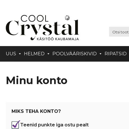
UUS
HELMED
POOLVÄÄRISKIVID
RIPATSID
Minu konto
MIKS TEHA KONTO?
Teenid punkte iga ostu pealt