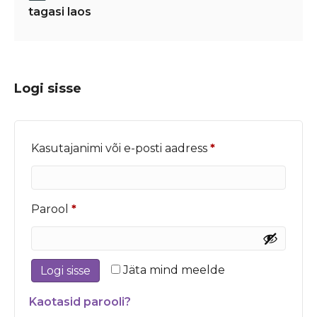
tagasi laos
Logi sisse
Nõutud
Kasutajanimi või e-posti aadress
*
Nõutud
Parool
*
Jäta mind meelde
Logi sisse
Kaotasid parooli?