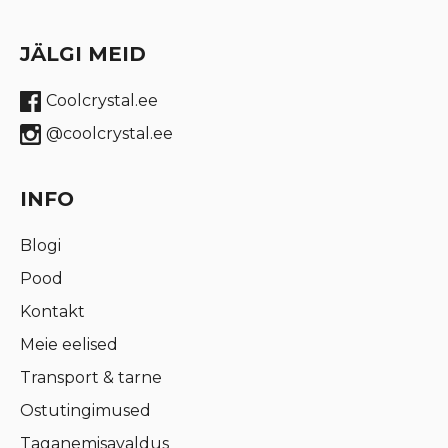
JÄLGI MEID
Coolcrystal.ee
@coolcrystal.ee
INFO
Blogi
Pood
Kontakt
Meie eelised
Transport & tarne
Ostutingimused
Taganemisavaldus