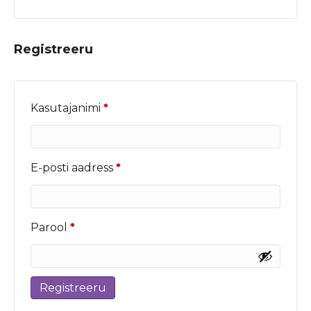
Registreeru
Nõutud
Kasutajanimi
*
Nõutud
E-posti aadress
*
Nõutud
Parool
*
Registreeru